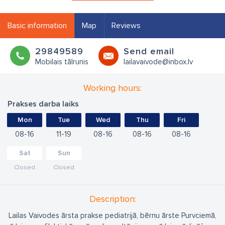
Basic information
Map
Reviews
29849589
Send email
Mobilais tālrunis
lailavaivode@inbox.lv
Working hours:
Prakses darba laiks
Mon
Tue
Wed
Thu
Fri
08
16
11
19
08
16
08
16
08
16
Sat
Sun
Closed
Closed
Description:
Lailas Vaivodes ārsta prakse pediatrijā, bērnu ārste Purvciemā,