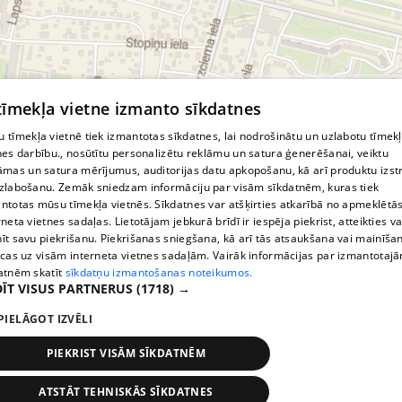
© MapTiler
© OpenStreetMap contributors
 tīmekļa vietne izmanto sīkdatnes
 tīmekļa vietnē tiek izmantotas sīkdatnes, lai nodrošinātu un uzlabotu tīmek
nes darbību., nosūtītu personalizētu reklāmu un satura ģenerēšanai, veiktu
āmas un satura mērījumus, auditorijas datu apkopošanu, kā arī produktu izst
zlabošanu. Zemāk sniedzam informāciju par visām sīkdatnēm, kuras tiek
ntotas mūsu tīmekļa vietnēs. Sīkdatnes var atšķirties atkarībā no apmeklētā
rneta vietnes sadaļas. Lietotājam jebkurā brīdī ir iespēja piekrist, atteikties va
īt savu piekrišanu. Piekrišanas sniegšana, kā arī tās atsaukšana vai mainīša
ecas uz visām interneta vietnes sadaļām. Vairāk informācijas par izmantotaj
atnēm skatīt
sīkdatņu izmantošanas noteikumos.
ĪT VISUS PARTNERUS
(1718) →
PIELĀGOT IZVĒLI
PIEKRIST VISĀM SĪKDATNĒM
ATSTĀT TEHNISKĀS SĪKDATNES