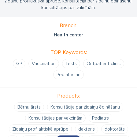
zīdaiņu profilaktiskā aprūpe, konsultācija par zīdaiņu ēdināšanu,
konsultācijas par vakcīnām.
Branch:
Health center
TOP Keywords:
GP
Vaccination
Tests
Outpatient clinic
Pediatrician
Products:
Bērnu ārsts
Konsultācija par zīdaiņu ēdināšanu
Konsultācijas par vakcīnām
Pediatrs
Zīdaiņu profilaktiskā aprūpe
dakteris
doktorāts