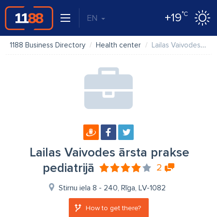
°C
+19
EN
1188 Business Directory
Health center
Lailas Vaivodes ārsta prakse pediatrijā
Lailas Vaivodes ārsta prakse
pediatrijā
2
Stirnu iela 8 - 240, Rīga, LV-1082
How to get there?