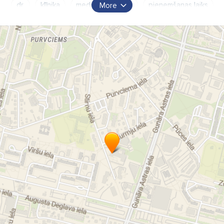
dr.
klīnika
medicīnas centrs
pieņemšanas laiks
More
poliklīnika
slimnīca
veselības centrs
ārsts
ārstu prakse
ģimenes ārsts