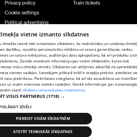
Privacy policy
Train tickets
Cookie settings
Political advertising
Cookie policy
 tīmekļa vietne izmanto sīkdatnes
Commenting terms
 tīmekļa vietnē tiek izmantotas sīkdatnes, lai nodrošinātu un uzlabotu tīmek
nes darbību., nosūtītu personalizētu reklāmu un satura ģenerēšanai, veiktu
āmas un satura mērījumus, auditorijas datu apkopošanu, kā arī produktu izst
TV program
zlabošanu. Zemāk sniedzam informāciju par visām sīkdatnēm, kuras tiek
Contract rules
ntotas mūsu tīmekļa vietnēs. Sīkdatnes var atšķirties atkarībā no apmeklētā
rneta vietnes sadaļas. Lietotājam jebkurā brīdī ir iespēja piekrist, atteikties va
360 Ziņu kontakti
īt savu piekrišanu. Piekrišanas sniegšana, kā arī tās atsaukšana vai mainīša
ecas uz visām interneta vietnes sadaļām. Vairāk informācijas par izmantotaj
Helio Media
atnēm skatīt
sīkdatņu izmantošanas noteikumos.
ĪT VISUS PARTNERUS
(1718) →
Vortal assistance service: e-mail -
info@1188.lv
PIELĀGOT IZVĒLI
Copyright © 2004-2026 SIA HELIO MEDIA.
All rights reserved.
PIEKRIST VISĀM SĪKDATNĒM
ATSTĀT TEHNISKĀS SĪKDATNES