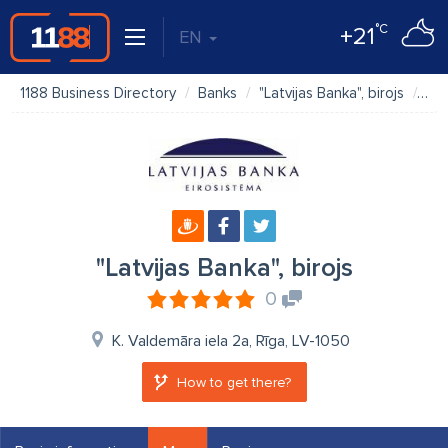
°C
+21
EN
1188 Business Directory
Banks
"Latvijas Banka", birojs
Ma
"Latvijas Banka", birojs
0
K. Valdemāra iela 2a, Rīga, LV-1050
How to get there?