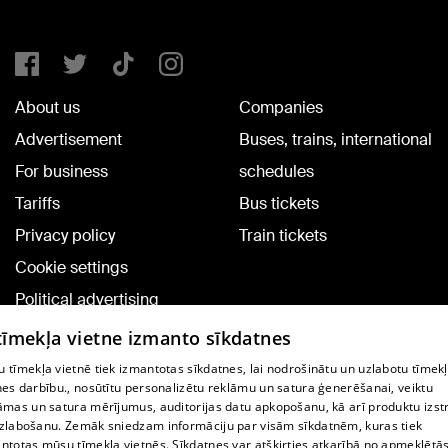
About us
Companies
Advertisement
Buses, trains, international
For business
schedules
Tariffs
Bus tickets
Privacy policy
Train tickets
Cookie settings
Political advertising
Cookie policy
 tīmekļa vietne izmanto sīkdatnes
Commenting terms
 tīmekļa vietnē tiek izmantotas sīkdatnes, lai nodrošinātu un uzlabotu tīmek
nes darbību., nosūtītu personalizētu reklāmu un satura ģenerēšanai, veiktu
āmas un satura mērījumus, auditorijas datu apkopošanu, kā arī produktu izst
TV program
zlabošanu. Zemāk sniedzam informāciju par visām sīkdatnēm, kuras tiek
Contract rules
ntotas mūsu tīmekļa vietnēs. Sīkdatnes var atšķirties atkarībā no apmeklētā