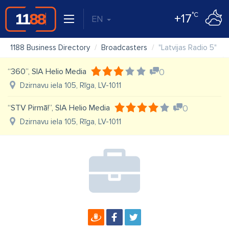
°C
+17
EN
1188 Business Directory
Broadcasters
"Latvijas Radio 5"
“360”, SIA Helio Media
0
Dzirnavu iela 105, Rīga, LV-1011
“STV Pirmā!”, SIA Helio Media
0
Dzirnavu iela 105, Rīga, LV-1011