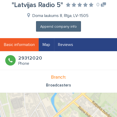
"Latvijas Radio 5"
0
Doma laukums 8, Rīga, LV-1505
Append company info
Basic information
Map
Reviews
29312020
Phone
Branch:
Broadcasters