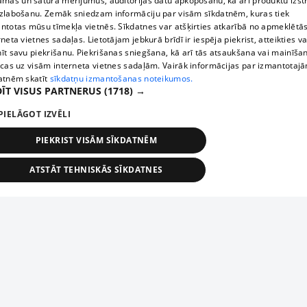
āmas un satura mērījumus, auditorijas datu apkopošanu, kā arī produktu izst
zlabošanu. Zemāk sniedzam informāciju par visām sīkdatnēm, kuras tiek
ntotas mūsu tīmekļa vietnēs. Sīkdatnes var atšķirties atkarībā no apmeklētā
rneta vietnes sadaļas. Lietotājam jebkurā brīdī ir iespēja piekrist, atteikties va
īt savu piekrišanu. Piekrišanas sniegšana, kā arī tās atsaukšana vai mainīša
ecas uz visām interneta vietnes sadaļām. Vairāk informācijas par izmantotaj
atnēm skatīt
sīkdatņu izmantošanas noteikumos.
ĪT VISUS PARTNERUS
(1718) →
PIELĀGOT IZVĒLI
PIEKRIST VISĀM SĪKDATNĒM
ATSTĀT TEHNISKĀS SĪKDATNES
TEHNISKĀS/OBLIGĀTĀS
STATISTIKAS
MĒRĶĒŠANA
FUNKCIONĀLĀS
NEKLASIFICĒTĀS
ehniskās/obligātās
Statistikas
Mērķēšana
Funkcionālās
Neklasificēt