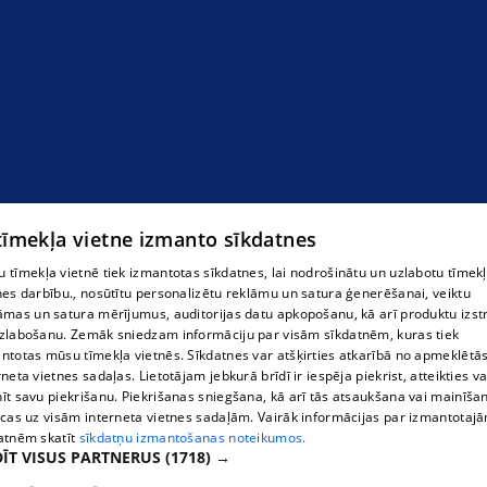
 tīmekļa vietne izmanto sīkdatnes
 tīmekļa vietnē tiek izmantotas sīkdatnes, lai nodrošinātu un uzlabotu tīmek
nes darbību., nosūtītu personalizētu reklāmu un satura ģenerēšanai, veiktu
āmas un satura mērījumus, auditorijas datu apkopošanu, kā arī produktu izst
zlabošanu. Zemāk sniedzam informāciju par visām sīkdatnēm, kuras tiek
ntotas mūsu tīmekļa vietnēs. Sīkdatnes var atšķirties atkarībā no apmeklētā
rneta vietnes sadaļas. Lietotājam jebkurā brīdī ir iespēja piekrist, atteikties va
īt savu piekrišanu. Piekrišanas sniegšana, kā arī tās atsaukšana vai mainīša
ecas uz visām interneta vietnes sadaļām. Vairāk informācijas par izmantotaj
atnēm skatīt
sīkdatņu izmantošanas noteikumos.
ĪT VISUS PARTNERUS
(1718) →