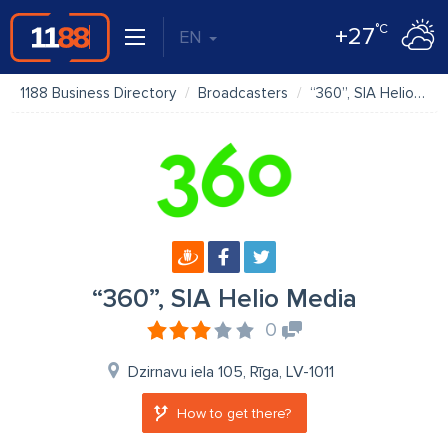
°C
+27
EN
1188 Business Directory
Broadcasters
“360”, SIA Helio Media
“360”, SIA Helio Media
0
Dzirnavu iela 105, Rīga, LV-1011
How to get there?