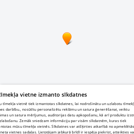
 tīmekļa vietne izmanto sīkdatnes
 tīmekļa vietnē tiek izmantotas sīkdatnes, lai nodrošinātu un uzlabotu tīmek
nes darbību., nosūtītu personalizētu reklāmu un satura ģenerēšanai, veiktu
āmas un satura mērījumus, auditorijas datu apkopošanu, kā arī produktu izst
zlabošanu. Zemāk sniedzam informāciju par visām sīkdatnēm, kuras tiek
ntotas mūsu tīmekļa vietnēs. Sīkdatnes var atšķirties atkarībā no apmeklētā
rneta vietnes sadaļas. Lietotājam jebkurā brīdī ir iespēja piekrist, atteikties va