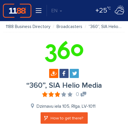
°C
+25
EN
1188 Business Directory
Broadcasters
“360”, SIA Helio Media
“360”, SIA Helio Media
0
Dzirnavu iela 105, Rīga, LV-1011
How to get there?