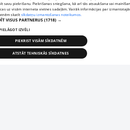
īt savu piekrišanu. Piekrišanas sniegšana, kā arī tās atsaukšana vai mainīša
ecas uz visām interneta vietnes sadaļām. Vairāk informācijas par izmantotaj
atnēm skatīt
sīkdatņu izmantošanas noteikumos.
ĪT VISUS PARTNERUS
(1718) →
PIELĀGOT IZVĒLI
PIEKRIST VISĀM SĪKDATNĒM
ATSTĀT TEHNISKĀS SĪKDATNES
TEHNISKĀS/OBLIGĀTĀS
STATISTIKAS
MĒRĶĒŠANA
FUNKCIONĀLĀS
NEKLASIFICĒTĀS
ehniskās/obligātās
Statistikas
Mērķēšana
Funkcionālās
Neklasificēt
niskās/obligātās sīkdatnes nepieciešamas, lai lietotājs varētu brīvi apmeklēt un pārlūk
Add your company
ekļa vietni un izmantot tās piedāvātās iespējas. Bez šīm sīkdatnēm tīmekļa vietne neva
nvērtīgi darboties un sniegt lietotājam nepieciešamo informāciju.
If your company is not in our database, please fill in a