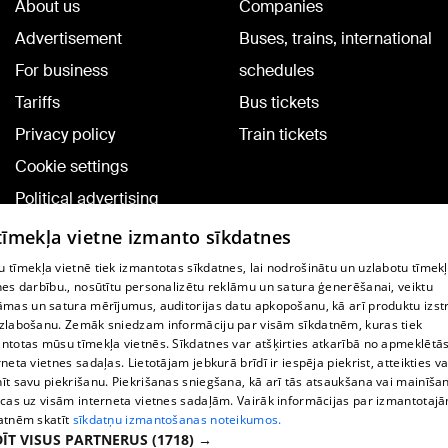
About us
Companies
Advertisement
Buses, trains, international
For business
schedules
Tariffs
Bus tickets
Privacy policy
Train tickets
Cookie settings
Political advertising
Cookie policy
 tīmekļa vietne izmanto sīkdatnes
Commenting terms
 tīmekļa vietnē tiek izmantotas sīkdatnes, lai nodrošinātu un uzlabotu tīmek
nes darbību., nosūtītu personalizētu reklāmu un satura ģenerēšanai, veiktu
āmas un satura mērījumus, auditorijas datu apkopošanu, kā arī produktu izst
TV program
zlabošanu. Zemāk sniedzam informāciju par visām sīkdatnēm, kuras tiek
Contract rules
ntotas mūsu tīmekļa vietnēs. Sīkdatnes var atšķirties atkarībā no apmeklētā
rneta vietnes sadaļas. Lietotājam jebkurā brīdī ir iespēja piekrist, atteikties va
360 Ziņu kontakti
īt savu piekrišanu. Piekrišanas sniegšana, kā arī tās atsaukšana vai mainīša
ecas uz visām interneta vietnes sadaļām. Vairāk informācijas par izmantotaj
Helio Media
atnēm skatīt
sīkdatņu izmantošanas noteikumos.
ĪT VISUS PARTNERUS
(1718) →