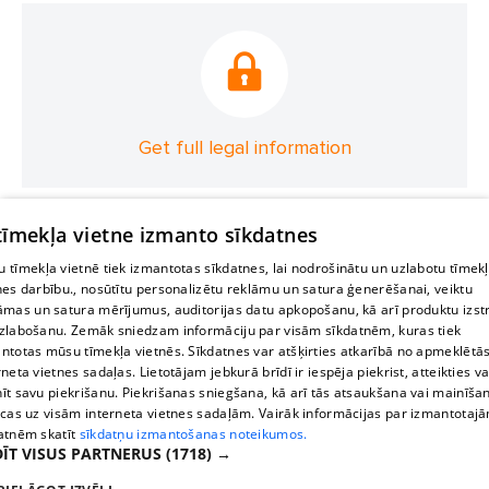
Get full legal information
 tīmekļa vietne izmanto sīkdatnes
 tīmekļa vietnē tiek izmantotas sīkdatnes, lai nodrošinātu un uzlabotu tīmek
nes darbību., nosūtītu personalizētu reklāmu un satura ģenerēšanai, veiktu
āmas un satura mērījumus, auditorijas datu apkopošanu, kā arī produktu izst
zlabošanu. Zemāk sniedzam informāciju par visām sīkdatnēm, kuras tiek
ntotas mūsu tīmekļa vietnēs. Sīkdatnes var atšķirties atkarībā no apmeklētā
rneta vietnes sadaļas. Lietotājam jebkurā brīdī ir iespēja piekrist, atteikties va
īt savu piekrišanu. Piekrišanas sniegšana, kā arī tās atsaukšana vai mainīša
ecas uz visām interneta vietnes sadaļām. Vairāk informācijas par izmantotaj
atnēm skatīt
sīkdatņu izmantošanas noteikumos.
ĪT VISUS PARTNERUS
(1718) →