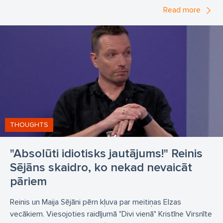
Read more
THOUGHTS
"Absolūti idiotisks jautājums!" Reinis
Sējāns skaidro, ko nekad nevaicāt
pāriem
Reinis un Maija Sējāni pērn kļuva par meitiņas Elzas
vecākiem. Viesojoties raidījumā "Divi vienā" Kristīne Virsnīte