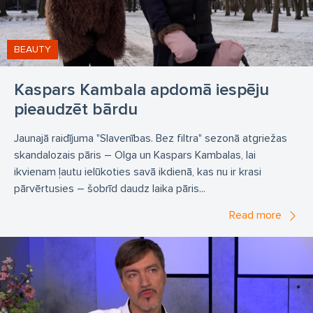
BEAUTY
Kaspars Kambala apdomā iespēju
pieaudzēt bārdu
Jaunajā raidījuma "Slavenības. Bez filtra" sezonā atgriežas
skandalozais pāris – Olga un Kaspars Kambalas, lai
ikvienam ļautu ielūkoties savā ikdienā, kas nu ir krasi
pārvērtusies – šobrīd daudz laika pāris...
Read more