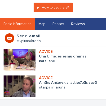
How to get there?
Basic information
Map
Photos
Reviews
Send email
stvpirma@tet.lv
Una Ulme: es esmu drāmas
karaliene
Ainārs Ančevskis: attiecībās savā
starpā ir jārunā