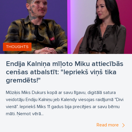
THOUGHTS
Endija Kalniņa mīļoto Miku attiecībās
cenšas atbalstīt: "Iepriekš viņš tika
gremdēts!"
Mūziķis Miks Dukurs kopā ar savu līgavu, digitālā satura
veidotāju Endiju Kalniņu jeb Kalendy viesojas raidījumā "Divi
vienā". Iepriekš Miks 11 gadus bija precējies ar savu bērnu
māti. Ņemot vērā...
Read more