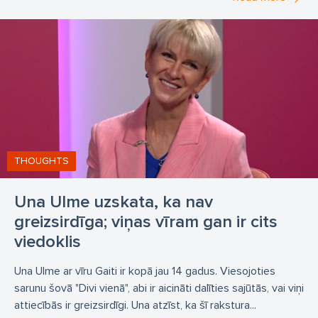
THOUGHTS
Una Ulme uzskata, ka nav
greizsirdīga; viņas vīram gan ir cits
viedoklis
Una Ulme ar vīru Gaiti ir kopā jau 14 gadus. Viesojoties
sarunu šovā "Divi vienā", abi ir aicināti dalīties sajūtās, vai viņi
attiecībās ir greizsirdīgi. Una atzīst, ka šī rakstura...