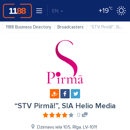
°C
+19
EN
1188 Business Directory
Broadcasters
“STV Pirmā!”, SIA Helio Media
“STV Pirmā!”, SIA Helio Media
0
Dzirnavu iela 105, Rīga, LV-1011