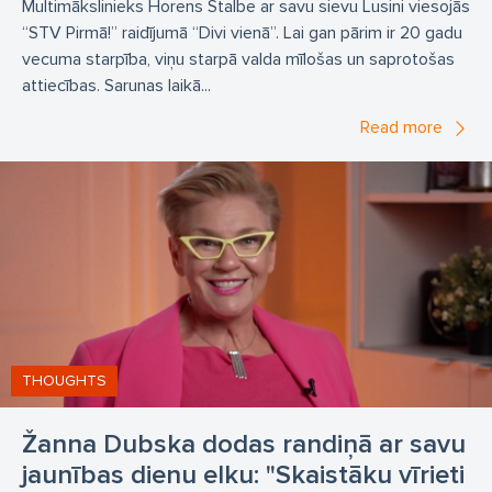
Multimākslinieks Horens Stalbe ar savu sievu Lusini viesojās
“STV Pirmā!” raidījumā “Divi vienā”. Lai gan pārim ir 20 gadu
vecuma starpība, viņu starpā valda mīlošas un saprotošas
attiecības. Sarunas laikā...
Read more
THOUGHTS
Žanna Dubska dodas randiņā ar savu
jaunības dienu elku: "Skaistāku vīrieti