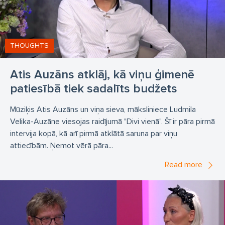
THOUGHTS
Atis Auzāns atklāj, kā viņu ģimenē
patiesībā tiek sadalīts budžets
Mūziķis Atis Auzāns un viņa sieva, māksliniece Ludmila
Velika-Auzāne viesojas raidījumā "Divi vienā". Šī ir pāra pirmā
intervija kopā, kā arī pirmā atklātā saruna par viņu
attiecībām. Ņemot vērā pāra...
Read more