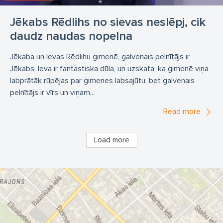
Jēkabs Rēdlihs no sievas neslēpj, cik
daudz naudas nopelna
Jēkaba un Ievas Rēdlihu ģimenē, galvenais pelnītājs ir
Jēkabs, Ieva ir fantastiska dūla, un uzskata, ka ģimenē viņa
labprātāk rūpējas par ģimenes labsajūtu, bet galvenais
pelnītājs ir vīrs un viņam...
Read more
Load more