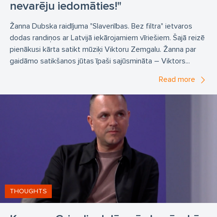
nevarēju iedomāties!"
Žanna Dubska raidījuma "Slavenības. Bez filtra" ietvaros
dodas randiņos ar Latvijā iekārojamiem vīriešiem. Šajā reizē
pienākusi kārta satikt mūziķi Viktoru Zemgalu. Žanna par
gaidāmo satikšanos jūtas īpaši sajūsmināta – Viktors...
Read more
THOUGHTS