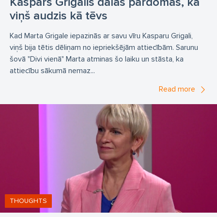
Kaspars Grigalis dalās pārdomās, kā
viņš audzis kā tēvs
Kad Marta Grigale iepazinās ar savu vīru Kasparu Grigali,
viņš bija tētis dēliņam no iepriekšējām attiecībām. Sarunu
šovā "Divi vienā" Marta atminas šo laiku un stāsta, ka
attiecību sākumā nemaz...
Read more
THOUGHTS