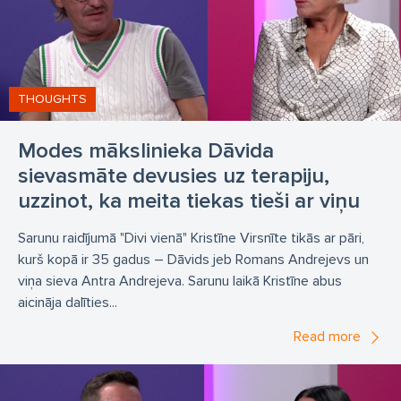
THOUGHTS
Modes mākslinieka Dāvida
sievasmāte devusies uz terapiju,
uzzinot, ka meita tiekas tieši ar viņu
Sarunu raidījumā "Divi vienā" Kristīne Virsnīte tikās ar pāri,
kurš kopā ir 35 gadus – Dāvids jeb Romans Andrejevs un
viņa sieva Antra Andrejeva. Sarunu laikā Kristīne abus
aicināja dalīties...
Read more