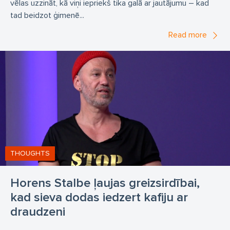
vēlas uzzināt, kā viņi iepriekš tika galā ar jautājumu – kad
tad beidzot ģimenē...
Read more
THOUGHTS
Horens Stalbe ļaujas greizsirdībai,
kad sieva dodas iedzert kafiju ar
draudzeni