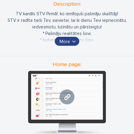
Description:
TV kanāls STV Pirmā!, ko iemīļojuši pašmāju skatītāji!
STV ir radīta tieši Tev, sievietei, lai ik dienu Tevi iepriecinātu,
iedvesmotu, lutinātu un pārsteigtu!
* Pašmāju realitātes šovi.
* Iedvesmojošs sarunu šovi.
More
*Karstasinīgi ukraiņu attiecību šovi.
*Romantiskas filmas Tavai iedvesmai.
STV pieejams HELIO, lietotnes Shortcut un Baltcom televīzijas
Home page:
klientiem. Ja Tev vēl nav STV, pieprasi savam operatoram!
www.stvpirma.lv