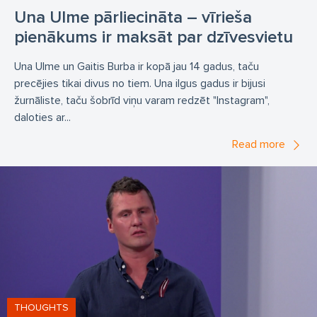
Una Ulme pārliecināta – vīrieša
pienākums ir maksāt par dzīvesvietu
Una Ulme un Gaitis Burba ir kopā jau 14 gadus, taču
precējies tikai divus no tiem. Una ilgus gadus ir bijusi
žurnāliste, taču šobrīd viņu varam redzēt "Instagram",
daloties ar...
Read more
THOUGHTS