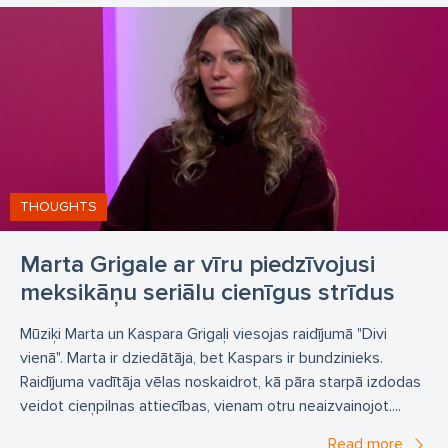
THOUGHTS
Marta Grigale ar vīru piedzīvojusi
meksikāņu seriālu cienīgus strīdus
Mūziķi Marta un Kaspara Grigaļi viesojas raidījumā "Divi
vienā". Marta ir dziedātāja, bet Kaspars ir bundzinieks.
Raidījuma vadītāja vēlas noskaidrot, kā pāra starpā izdodas
veidot cieņpilnas attiecības, vienam otru neaizvainojot....
Read more