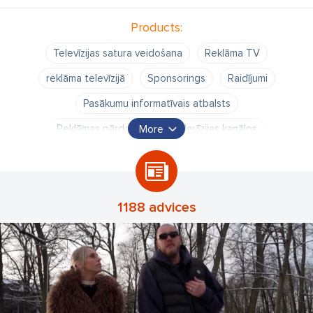
Products:
Televīzijas satura veidošana
Reklāma TV
reklāma televīzijā
Sponsorings
Raidījumi
Pasākumu informatīvais atbalsts
Reklāmas pārdošana Tet televīzijas kanālos
More
realitātes šovi
sarunu šovs
filmas
1188 advices