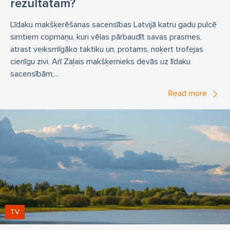
rezultātam?
Līdaku makšķerēšanas sacensības Latvijā katru gadu pulcē
simtiem copmaņu, kuri vēlas pārbaudīt savas prasmes,
atrast veiksmīgāko taktiku un, protams, noķert trofejas
cienīgu zivi. Arī Zaļais makšķernieks devās uz līdaku
sacensībām,...
Read more
TV