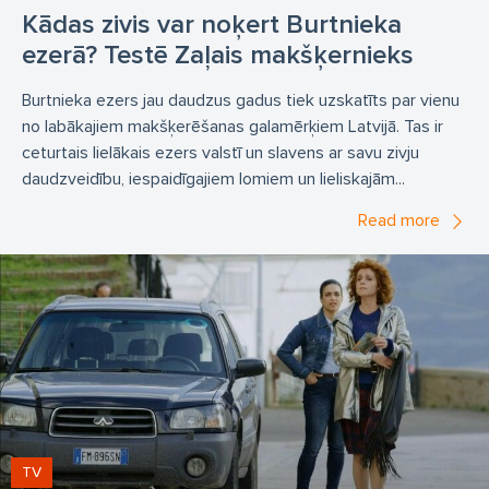
Kādas zivis var noķert Burtnieka
ezerā? Testē Zaļais makšķernieks
Burtnieka ezers jau daudzus gadus tiek uzskatīts par vienu
no labākajiem makšķerēšanas galamērķiem Latvijā. Tas ir
ceturtais lielākais ezers valstī un slavens ar savu zivju
daudzveidību, iespaidīgajiem lomiem un lieliskajām...
Read more
TV