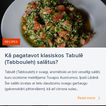
RECIPES
Kā pagatavot klasiskos Tabulē
(Tabbouleh) salātus?
Tabulē (Tabbouleh) ir svaigi, aromātiski un ļoti veselīgi salāti,
kuru izcelsme meklējama Tuvajos Austrumos, īpaši Libānā.
Šie salāti izceļas ar lielu daudzumu svaigu garšaugu
(galvenokārt pētersīļiem), kā arī citrona sulas...
Read more