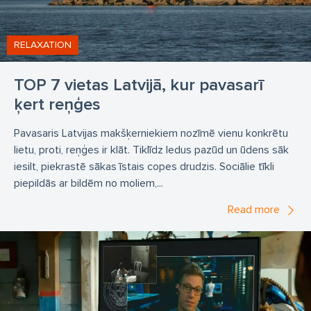
RELAXATION
TOP 7 vietas Latvijā, kur pavasarī
ķert reņģes
Pavasaris Latvijas makšķerniekiem nozīmē vienu konkrētu
lietu, proti, reņģes ir klāt. Tiklīdz ledus pazūd un ūdens sāk
iesilt, piekrastē sākas īstais copes drudzis. Sociālie tīkli
piepildās ar bildēm no moliem,...
Read more