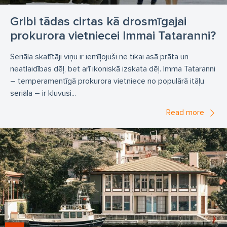
Gribi tādas cirtas kā drosmīgajai
prokurora vietniecei Immai Tataranni?
Seriāla skatītāji viņu ir iemīļojuši ne tikai asā prāta un
neatlaidības dēļ, bet arī ikoniskā izskata dēļ. Imma Tataranni
– temperamentīgā prokurora vietniece no populārā itāļu
seriāla – ir kļuvusi...
Read more