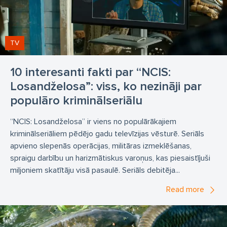
TV
10 interesanti fakti par “NCIS:
Losandželosa”: viss, ko nezināji par
populāro kriminālseriālu
“NCIS: Losandželosa” ir viens no populārākajiem
kriminālseriāliem pēdējo gadu televīzijas vēsturē. Seriāls
apvieno slepenās operācijas, militāras izmeklēšanas,
spraigu darbību un harizmātiskus varoņus, kas piesaistījuši
miljoniem skatītāju visā pasaulē. Seriāls debitēja...
Read more