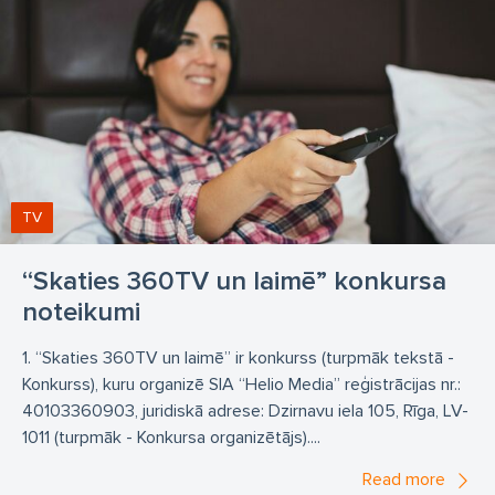
TV
“Skaties 360TV un laimē” konkursa
noteikumi
1. “Skaties 360TV un laimē” ir konkurss (turpmāk tekstā -
Konkurss), kuru organizē SIA “Helio Media” reģistrācijas nr.:
40103360903, juridiskā adrese: Dzirnavu iela 105, Rīga, LV-
1011 (turpmāk - Konkursa organizētājs)....
Read more