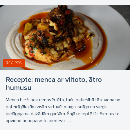
RECIPES
Recepte: menca ar viltoto, ātro
humusu
Menca bieži tiek nenovērtēta, taču patiesībā tā ir viena no
pateicīgākajām zivīm virtuvē: maiga, sulīga un viegli
pielāgojama dažādām garšām. Šajā receptē Dr. Sirmais to
apvieno ar neparastu piedevu –...