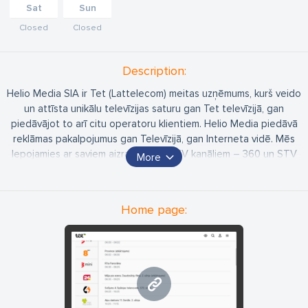
Sat
Sun
Closed
Closed
Description:
Helio Media SIA ir Tet (Lattelecom) meitas uzņēmums, kurš veido
un attīsta unikālu televīzijas saturu gan Tet televīzijā, gan
piedāvājot to arī citu operatoru klientiem. Helio Media piedāvā
reklāmas pakalpojumus gan Televīzijā, gan Interneta vidē. Mēs
lepojamies ar saviem aizraujošajiem TV kanāliem – 360 un STV
More
Pirmā!, ko iemīļojuši pašmāju skatītāji, kā arī ar lielāko un
iecienītāko uzziņu platformu Latvijā – 1188.lv, kur uzņēmumi gan
ievieto informāciju par sevi, gan sniedz lasītājiem noderīgus
Home page:
padomus un ieteikumus.
Mēs varam Tavam uzņēmumam piedāvāt visdažādākās reklāmas
iespējas atbilstoši Tavām vajadzībām un auditorijai. Neatkarīgi
no tā, vai esi liels uzņēmums, vai pavisam neliels veikaliņš vai
amatnieks – ja tev ir bizness, mēs varam palīdzēt tam augt.
www.stvpirma.lv
Augsim kopā!