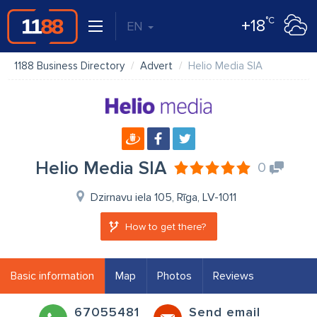
°C
+18
EN
1188 Business Directory
Advert
Helio Media SIA
Helio Media SIA
0
Dzirnavu iela 105, Rīga, LV-1011
How to get there?
Basic information
Map
Photos
Reviews
67055481
Send email