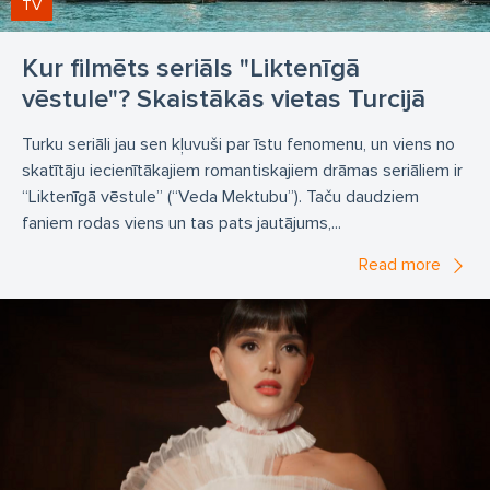
TV
Kur filmēts seriāls "Liktenīgā
vēstule"? Skaistākās vietas Turcijā
Turku seriāli jau sen kļuvuši par īstu fenomenu, un viens no
skatītāju iecienītākajiem romantiskajiem drāmas seriāliem ir
“Liktenīgā vēstule” (“Veda Mektubu”). Taču daudziem
faniem rodas viens un tas pats jautājums,...
Read more