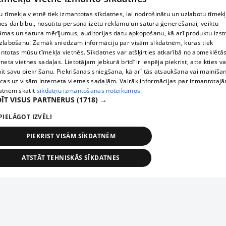
 tīmekļa vietnē tiek izmantotas sīkdatnes, lai nodrošinātu un uzlabotu tīmek
nes darbību., nosūtītu personalizētu reklāmu un satura ģenerēšanai, veiktu
āmas un satura mērījumus, auditorijas datu apkopošanu, kā arī produktu izst
zlabošanu. Zemāk sniedzam informāciju par visām sīkdatnēm, kuras tiek
ntotas mūsu tīmekļa vietnēs. Sīkdatnes var atšķirties atkarībā no apmeklētā
rneta vietnes sadaļas. Lietotājam jebkurā brīdī ir iespēja piekrist, atteikties va
īt savu piekrišanu. Piekrišanas sniegšana, kā arī tās atsaukšana vai mainīša
ecas uz visām interneta vietnes sadaļām. Vairāk informācijas par izmantotaj
atnēm skatīt
sīkdatņu izmantošanas noteikumos.
ĪT VISUS PARTNERUS
(1718) →
PIELĀGOT IZVĒLI
PIEKRIST VISĀM SĪKDATNĒM
ATSTĀT TEHNISKĀS SĪKDATNES
TEHNISKĀS/OBLIGĀTĀS
STATISTIKAS
MĒRĶĒŠANA
FUNKCIONĀLĀS
NEKLASIFICĒTĀS