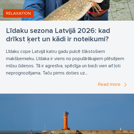
RELAXATION
Līdaku sezona Latvijā 2026: kad
drīkst ķert un kādi ir noteikumi?
Līdaku cope Latvijā katru gadu pulcē tūkstošiem
makšķernieku. Līdaka ir viens no populārākajiem plēsējiem
mūsu ūdeņos. Tā ir agresīva, spēcīga un bieži vien arī ļoti
neprognozējama. Taču pirms doties uz...
Read more