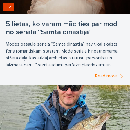
TV
5 lietas, ko varam mācīties par modi
no seriāla “Samta dinastija”
Modes pasaule seriālā “Samta dinastija” nav tikai skaists
fons romantiskam stāstam. Mode seriālā ir neatņemama
sižeta daļa, kas atklāj ambīcijas, statusu, personību un
laikmeta garu. Grezni audumi, perfekti piegriezumi un...
Read more