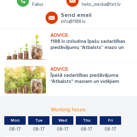
Fakss
helio_media@tet.lv
Send email
info@1188.lv
1188.lv izsludina īpašu sadarbības
piedāvājumu “Atbalsts” mazo un
vidēju uzņēmumu biznesa
stiprināšanai
Īpašā sadarbības piedāvājuma
"Atbalsts" maziem un vidējiem
uzņēmumiem reklāmas pakalpojumu
sniegšanā noteikumi
Working hours:
Mon
Tue
Wed
Thu
Fri
08
17
08
17
08
17
08
17
08
17