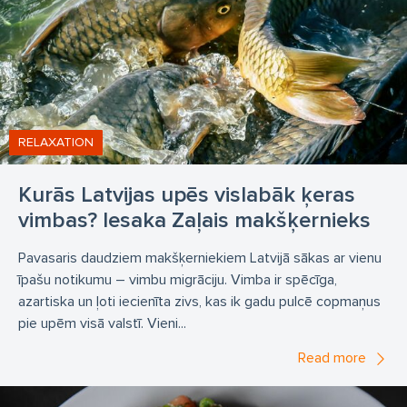
RELAXATION
Kurās Latvijas upēs vislabāk ķeras
vimbas? Iesaka Zaļais makšķernieks
Pavasaris daudziem makšķerniekiem Latvijā sākas ar vienu
īpašu notikumu – vimbu migrāciju. Vimba ir spēcīga,
azartiska un ļoti iecienīta zivs, kas ik gadu pulcē copmaņus
pie upēm visā valstī. Vieni...
Read more