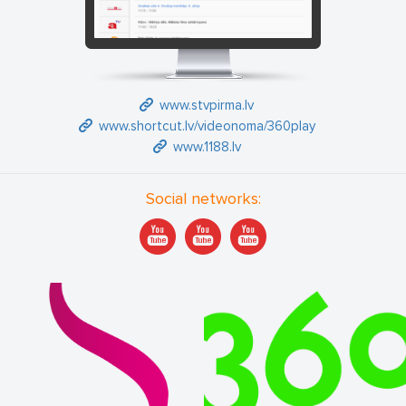
www.stvpirma.lv
www.shortcut.lv/videonoma/360play
www.1188.lv
Social networks: