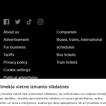
About us
Companies
Advertisement
Buses, trains, international
For business
schedules
Tariffs
Bus tickets
Privacy policy
Train tickets
Cookie settings
Political advertising
Cookie policy
 tīmekļa vietne izmanto sīkdatnes
Commenting terms
 tīmekļa vietnē tiek izmantotas sīkdatnes, lai nodrošinātu un uzlabotu tīmek
nes darbību., nosūtītu personalizētu reklāmu un satura ģenerēšanai, veiktu
āmas un satura mērījumus, auditorijas datu apkopošanu, kā arī produktu izst
TV program