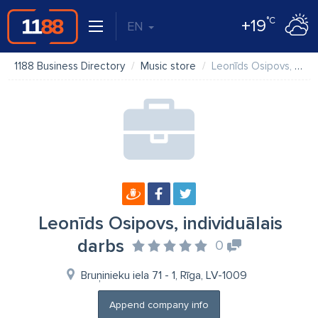
°C
+19
EN
1188 Business Directory
Music store
Leonīds Osipovs, individuālais darbs
Leonīds Osipovs, individuālais
darbs
0
Bruņinieku iela 71 - 1, Rīga, LV-1009
Append company info