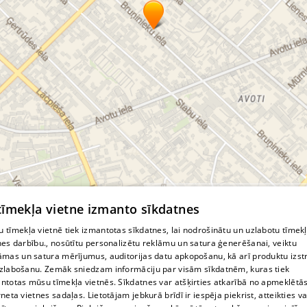
© MapTiler
© OpenStreetMap contributors
 tīmekļa vietne izmanto sīkdatnes
 tīmekļa vietnē tiek izmantotas sīkdatnes, lai nodrošinātu un uzlabotu tīmek
nes darbību., nosūtītu personalizētu reklāmu un satura ģenerēšanai, veiktu
āmas un satura mērījumus, auditorijas datu apkopošanu, kā arī produktu izst
zlabošanu. Zemāk sniedzam informāciju par visām sīkdatnēm, kuras tiek
ntotas mūsu tīmekļa vietnēs. Sīkdatnes var atšķirties atkarībā no apmeklētā
rneta vietnes sadaļas. Lietotājam jebkurā brīdī ir iespēja piekrist, atteikties va