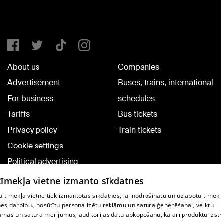
About us
Companies
Advertisement
Buses, trains, international
For business
schedules
Tariffs
Bus tickets
Privacy policy
Train tickets
Cookie settings
Political advertising
Cookie policy
 tīmekļa vietne izmanto sīkdatnes
Commenting terms
 tīmekļa vietnē tiek izmantotas sīkdatnes, lai nodrošinātu un uzlabotu tīmek
nes darbību., nosūtītu personalizētu reklāmu un satura ģenerēšanai, veiktu
āmas un satura mērījumus, auditorijas datu apkopošanu, kā arī produktu izst
TV program