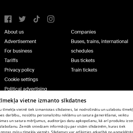
About us
Companies
Advertisement
Buses, trains, international
For business
schedules
Tariffs
Bus tickets
Privacy policy
Train tickets
Cookie settings
Political advertising
Cookie policy
 tīmekļa vietne izmanto sīkdatnes
Commenting terms
 tīmekļa vietnē tiek izmantotas sīkdatnes, lai nodrošinātu un uzlabotu tīmek
nes darbību., nosūtītu personalizētu reklāmu un satura ģenerēšanai, veiktu
āmas un satura mērījumus, auditorijas datu apkopošanu, kā arī produktu izst
TV program
zlabošanu. Zemāk sniedzam informāciju par visām sīkdatnēm, kuras tiek
Contract rules
ntotas mūsu tīmekļa vietnēs. Sīkdatnes var atšķirties atkarībā no apmeklētā