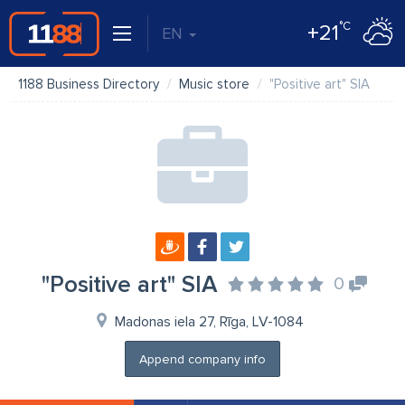
°C
+21
EN
1188 Business Directory
Music store
"Positive art" SIA
"Positive art" SIA
0
Madonas iela 27, Rīga, LV-1084
Append company info