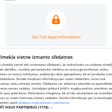
Get full legal information
 tīmekļa vietne izmanto sīkdatnes
 tīmekļa vietnē tiek izmantotas sīkdatnes, lai nodrošinātu un uzlabotu tīmek
nes darbību., nosūtītu personalizētu reklāmu un satura ģenerēšanai, veiktu
āmas un satura mērījumus, auditorijas datu apkopošanu, kā arī produktu izst
zlabošanu. Zemāk sniedzam informāciju par visām sīkdatnēm, kuras tiek
ntotas mūsu tīmekļa vietnēs. Sīkdatnes var atšķirties atkarībā no apmeklētā
rneta vietnes sadaļas. Lietotājam jebkurā brīdī ir iespēja piekrist, atteikties va
īt savu piekrišanu. Piekrišanas sniegšana, kā arī tās atsaukšana vai mainīša
ecas uz visām interneta vietnes sadaļām. Vairāk informācijas par izmantotaj
atnēm skatīt
sīkdatņu izmantošanas noteikumos.
ĪT VISUS PARTNERUS
(1718) →