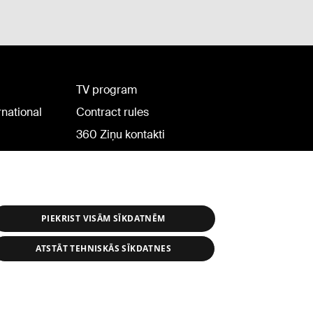
TV program
rnational
Contract rules
360 Ziņu kontakti
Helio Media
PIEKRIST VISĀM SĪKDATNĒM
ATSTĀT TEHNISKĀS SĪKDATNES