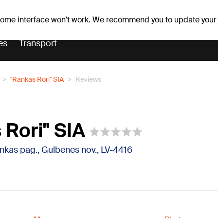
er forecast
Horoscopes
 some interface won't work. We recommend you to update your
es
Transport
"Rankas Rori" SIA
Reviews
 Rori" SIA
nkas pag., Gulbenes nov., LV-4416