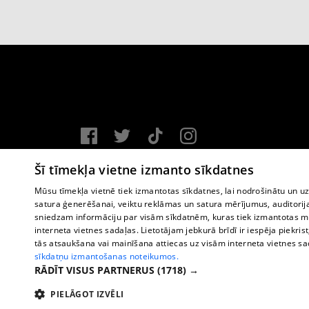
Vortal assistance service: e-mail -
info@1188.lv
Šī tīmekļa vietne izmanto sīkdatnes
Copyright © 2004-2026 SIA HELIO MEDIA.
Mūsu tīmekļa vietnē tiek izmantotas sīkdatnes, lai nodrošinātu un u
satura ģenerēšanai, veiktu reklāmas un satura mērījumus, auditorij
All rights reserved.
sniedzam informāciju par visām sīkdatnēm, kuras tiek izmantotas mū
interneta vietnes sadaļas. Lietotājam jebkurā brīdī ir iespēja piekrist
tās atsaukšana vai mainīšana attiecas uz visām interneta vietnes s
sīkdatņu izmantošanas noteikumos.
RĀDĪT VISUS PARTNERUS
(1718) →
PIELĀGOT IZVĒLI