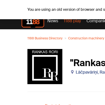
Weath
Th, 06.08.2026.
+24
°C
Aisma, Askolds
You are using an old version of browser and
News
1188 play
Compani
1188 Business Directory
Construction machinery
"Rankas
Lāčpavāriņi, Ra