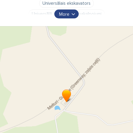
Universālais ekskavators
Universālā ekskavatora pakalpojumi
More
Ekskavatora pakalpojumi
Treileru pakalpojumi
Ceļamkrāns
Ceļamkrāna noma
Būvniecības tehnikas pakalpojumi
Mini ekskavators
Asenizācijas mašīna ar augstspiediena skalošanas sistēmu
6m3