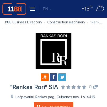
°C
+13
EN
1188 Business Directory
Construction machinery
"Rankas Rori" SIA
"Rankas Rori" SIA
0
Lāčpavāriņi, Rankas pag., Gulbenes nov., LV-4416
How to get there?