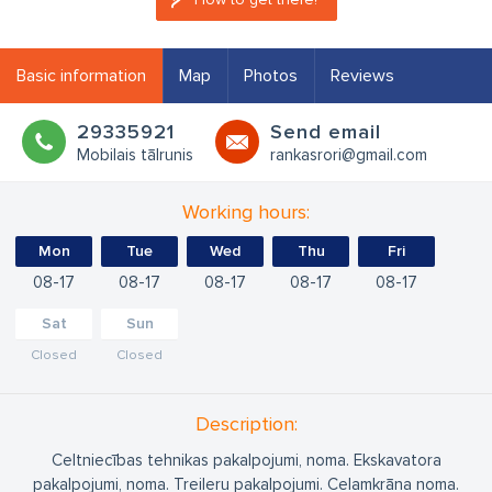
Basic information
Map
Photos
Reviews
29335921
Send email
Mobilais tālrunis
rankasrori@gmail.com
Working hours:
Mon
Tue
Wed
Thu
Fri
08
17
08
17
08
17
08
17
08
17
Sat
Sun
Closed
Closed
Description:
Celtniecības tehnikas pakalpojumi, noma. Ekskavatora
pakalpojumi, noma. Treileru pakalpojumi. Ceļamkrāna noma.