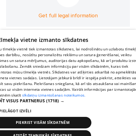
Get full legal information
 tīmekļa vietne izmanto sīkdatnes
 tīmekļa vietnē tiek izmantotas sīkdatnes, lai nodrošinātu un uzlabotu tīmek
nes darbību., nosūtītu personalizētu reklāmu un satura ģenerēšanai, veiktu
āmas un satura mērījumus, auditorijas datu apkopošanu, kā arī produktu izst
zlabošanu. Zemāk sniedzam informāciju par visām sīkdatnēm, kuras tiek
ntotas mūsu tīmekļa vietnēs. Sīkdatnes var atšķirties atkarībā no apmeklētā
rneta vietnes sadaļas. Lietotājam jebkurā brīdī ir iespēja piekrist, atteikties va
īt savu piekrišanu. Piekrišanas sniegšana, kā arī tās atsaukšana vai mainīša
ecas uz visām interneta vietnes sadaļām. Vairāk informācijas par izmantotaj
atnēm skatīt
sīkdatņu izmantošanas noteikumos.
ĪT VISUS PARTNERUS
(1718) →
PIELĀGOT IZVĒLI
PIEKRIST VISĀM SĪKDATNĒM
ATSTĀT TEHNISKĀS SĪKDATNES