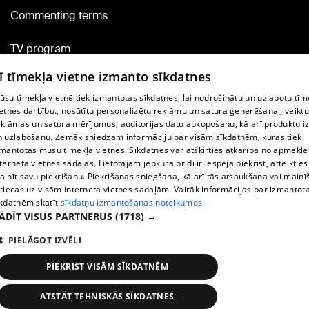
Commenting terms
TV program
Contract rules
ī tīmekļa vietne izmanto sīkdatnes
360 Ziņu kontakti
ūsu tīmekļa vietnē tiek izmantotas sīkdatnes, lai nodrošinātu un uzlabotu tīm
ietnes darbību., nosūtītu personalizētu reklāmu un satura ģenerēšanai, veiktu
Helio Media
eklāmas un satura mērījumus, auditorijas datu apkopošanu, kā arī produktu iz
n uzlabošanu. Zemāk sniedzam informāciju par visām sīkdatnēm, kuras tiek
Vortal assistance service: e-mail -
info@1188.lv
zmantotas mūsu tīmekļa vietnēs. Sīkdatnes var atšķirties atkarībā no apmeklē
terneta vietnes sadaļas. Lietotājam jebkurā brīdī ir iespēja piekrist, atteikties
Copyright © 2004-2026 SIA HELIO MEDIA.
ainīt savu piekrišanu. Piekrišanas sniegšana, kā arī tās atsaukšana vai main
All rights reserved.
ttiecas uz visām interneta vietnes sadaļām. Vairāk informācijas par izmantot
īkdatnēm skatīt
sīkdatņu izmantošanas noteikumos.
ĀDĪT VISUS PARTNERUS
(1718) →
PIELĀGOT IZVĒLI
PIEKRIST VISĀM SĪKDATNĒM
ATSTĀT TEHNISKĀS SĪKDATNES