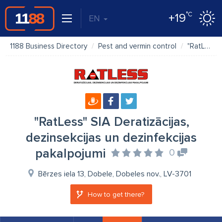
°C
+19
EN
1188 Business Directory
Pest and vermin control
"RatLess" SIA Deratizācijas, dezinsekcijas un dezinfekcijas pakalpojumi
"RatLess" SIA Deratizācijas,
dezinsekcijas un dezinfekcijas
pakalpojumi
0
Bērzes iela 13, Dobele, Dobeles nov., LV-3701
How to get there?