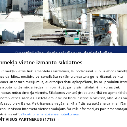
Deratizācijas, dezinsekcijas un dezinfekcijas
pakalpojumi
 tīmekļa vietne izmanto sīkdatnes
 tīmekļa vietnē tiek izmantotas sīkdatnes, lai nodrošinātu un uzlabotu tīmek
nes darbību., nosūtītu personalizētu reklāmu un satura ģenerēšanai, veiktu
āmas un satura mērījumus, auditorijas datu apkopošanu, kā arī produktu izst
zlabošanu. Zemāk sniedzam informāciju par visām sīkdatnēm, kuras tiek
ntotas mūsu tīmekļa vietnēs. Sīkdatnes var atšķirties atkarībā no apmeklētā
rneta vietnes sadaļas. Lietotājam jebkurā brīdī ir iespēja piekrist, atteikties va
īt savu piekrišanu. Piekrišanas sniegšana, kā arī tās atsaukšana vai mainīša
ecas uz visām interneta vietnes sadaļām. Vairāk informācijas par izmantotaj
atnēm skatīt
sīkdatņu izmantošanas noteikumos.
ĪT VISUS PARTNERUS
(1718) →