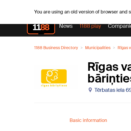
Sa, 08.08.2026.
+20
°C
Mudīte, Vladislava, Vladi
You are using an old version of browser and
News
1188 play
Compani
1188 Business Directory
Municipalities
Rīgas v
Rīgas v
bāriņti
Tērbatas iela 6
Basic information