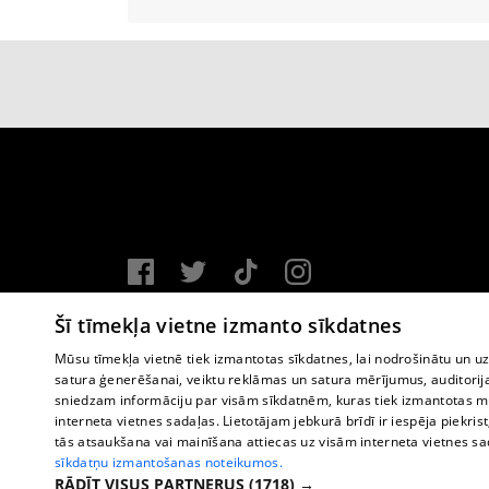
Vortal assistance service: e-mail -
info@1188.lv
Šī tīmekļa vietne izmanto sīkdatnes
Copyright © 2004-2026 SIA HELIO MEDIA.
Mūsu tīmekļa vietnē tiek izmantotas sīkdatnes, lai nodrošinātu un u
satura ģenerēšanai, veiktu reklāmas un satura mērījumus, auditorij
All rights reserved.
sniedzam informāciju par visām sīkdatnēm, kuras tiek izmantotas mū
interneta vietnes sadaļas. Lietotājam jebkurā brīdī ir iespēja piekrist
tās atsaukšana vai mainīšana attiecas uz visām interneta vietnes s
sīkdatņu izmantošanas noteikumos.
RĀDĪT VISUS PARTNERUS
(1718) →