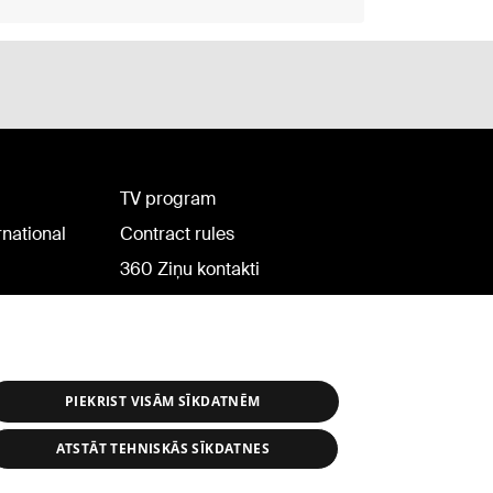
TV program
rnational
Contract rules
360 Ziņu kontakti
Helio Media
PIEKRIST VISĀM SĪKDATNĒM
ATSTĀT TEHNISKĀS SĪKDATNES