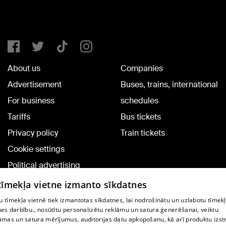
About us
Companies
Advertisement
Buses, trains, international
For business
schedules
Tariffs
Bus tickets
Privacy policy
Train tickets
Cookie settings
Political advertising
Cookie policy
 tīmekļa vietne izmanto sīkdatnes
Commenting terms
 tīmekļa vietnē tiek izmantotas sīkdatnes, lai nodrošinātu un uzlabotu tīmek
nes darbību., nosūtītu personalizētu reklāmu un satura ģenerēšanai, veiktu
āmas un satura mērījumus, auditorijas datu apkopošanu, kā arī produktu izst
TV program