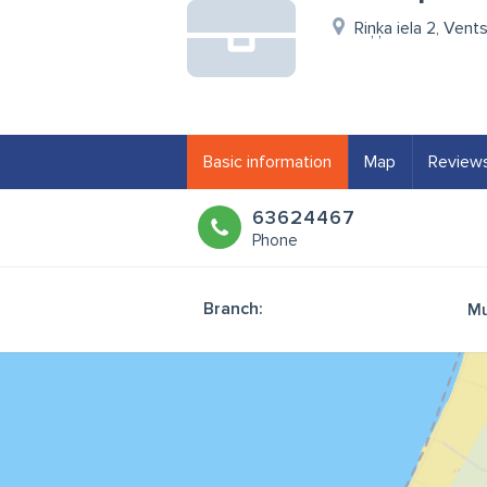
Riņķa iela 2, Vent
Basic information
Map
Review
63624467
Phone
Branch:
M