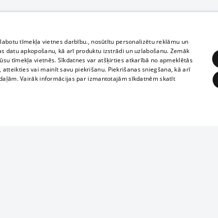
zlabotu tīmekļa vietnes darbību., nosūtītu personalizētu reklāmu un
as datu apkopošanu, kā arī produktu izstrādi un uzlabošanu. Zemāk
su tīmekļa vietnēs. Sīkdatnes var atšķirties atkarībā no apmeklētās
, atteikties vai mainīt savu piekrišanu. Piekrišanas sniegšana, kā arī
adaļām. Vairāk informācijas par izmantotajām sīkdatnēm skatīt
ĒRĶĒŠANA
FUNKCIONĀLĀS
NEKLASIFICĒTĀS
Reproduction, o
obligātās
Statistikas
Mērķēšana
Funkcionālās
Neklasificētās
parts or the i
parts of informa
eklēt un pārlūkot tīmekļa vietni un izmantot tās piedāvātās iespējas. Bez šīm sīkdatnēm 
Also automatic
ies
In the cinemas
of any materia
rains,
TV program
strictly forbid
ksts