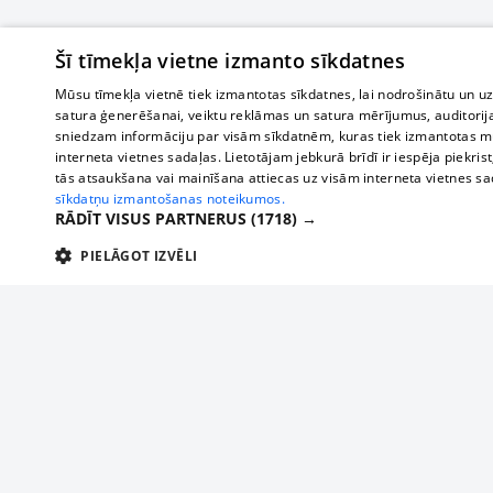
Šī tīmekļa vietne izmanto sīkdatnes
Mūsu tīmekļa vietnē tiek izmantotas sīkdatnes, lai nodrošinātu un u
satura ģenerēšanai, veiktu reklāmas un satura mērījumus, auditorij
sniedzam informāciju par visām sīkdatnēm, kuras tiek izmantotas mū
interneta vietnes sadaļas. Lietotājam jebkurā brīdī ir iespēja piekrist
tās atsaukšana vai mainīšana attiecas uz visām interneta vietnes s
sīkdatņu izmantošanas noteikumos.
RĀDĪT VISUS PARTNERUS
(1718) →
PIELĀGOT IZVĒLI
TEHNISKĀS/OBLIGĀTĀS
STATISTIKAS
M
Tehniskās/
Tehniskās/obligātās sīkdatnes nepieciešamas, lai lietotājs varētu brīvi apm
lietotājam nepieciešamo informāciju.
About us
Compan
Nodrošinātājs
/
Darbības
Advertisement
Buses, t
Nosaukums
Apra