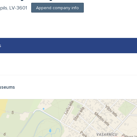
spils, LV-3601
Append company info
s
useums