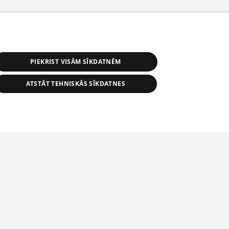
PIEKRIST VISĀM SĪKDATNĒM
ATSTĀT TEHNISKĀS SĪKDATNES
r distribution of 1188 database, its
nformation contained in the database, or
tion in any form is strictly prohibited.
tīmekļa vietne nevarēs pilnvērtīgi darboties un sniegt
 download is prohibited. Reproduction
l published on the website 1188 is
den without the editorial license of 1188