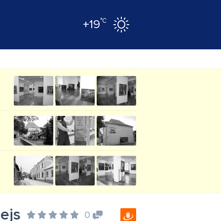
°C
+19
ejs
0