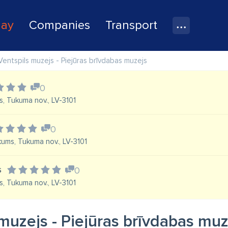
lay
Companies
Transport
Ventspils muzejs - Piejūras brīvdabas muzejs
0
s, Tukuma nov., LV-3101
0
kums, Tukuma nov., LV-3101
s
0
s, Tukuma nov., LV-3101
muzejs - Piejūras brīvdabas muz