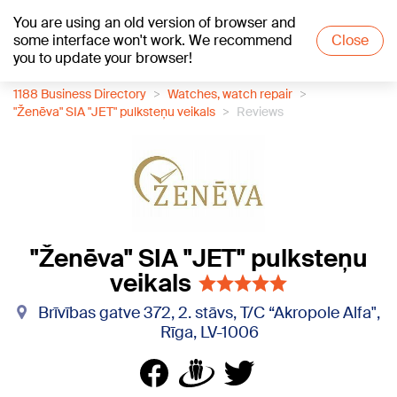
You are using an old version of browser and
+16
°C
some interface won't work. We recommend
Close
you to update your browser!
1188 Business Directory
Watches, watch repair
"Ženēva" SIA "JET" pulksteņu veikals
Reviews
"Ženēva" SIA "JET" pulksteņu
veikals
Brīvības gatve 372, 2. stāvs, T/C “Akropole Alfa",
Rīga, LV-1006