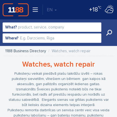
°C
+18
EN
What?
Where?
1188 Business Directory
Watches, watch repair
Watches, watch repair
Pulksteņu veikali piedāvā plašu laikrāžu izvēli – rokas
pulksteņi sievietēm, vīriešiem un bērniem gan kalpos kā
aksesuārs, gan palīdzēs organizēt ikdienas gaitas.
Izsmalcināts Šveices pulkstenis noteikti būs ne tikai
funkcionāls, bet radīs arī prestižu iespaidu un norādīs uz
statusu sabiedrībā. Elegants sienas vai grīdas pulkstenis var
būt lielisks dizaina elements telpas interjerā.
Pulksteņu remonta darbnīcas un servisa centri veic visa veida
pulksteņu labošanu – gan bateriju nomaiņu, pulksteņu