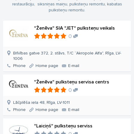
restaurāciju, siksniņas maiņu, pulksteņu remontu, kabatas
pulksteņu remontu.
"Ženēva" SIA "JET" pulksteņu veikals
0
Brīvības gatve 372, 2. stāvs, T/C “Akropole Alfa", Rīga, LV-
1006
Phone
Home page
E-mail
"Ženēva" pulksteņu servisa centrs
0
Lāčplēša iela 48, Rīga, LV-1011
Phone
Home page
E-mail
"Laiciņš" pulksteņu serviss
0