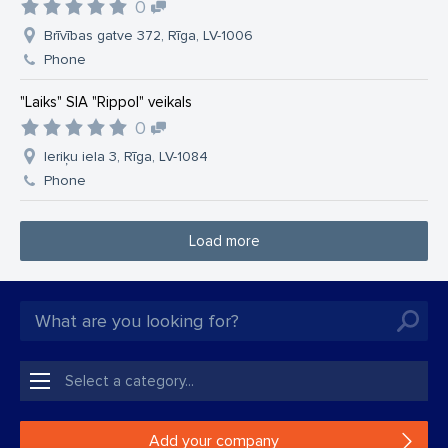
0
Brīvības gatve 372, Rīga, LV-1006
Phone
"Laiks" SIA "Rippol" veikals
0
Ieriķu iela 3, Rīga, LV-1084
Phone
Load more
Add your company