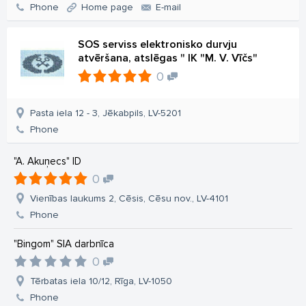
Phone
Home page
E-mail
SOS serviss elektronisko durvju
atvēršana, atslēgas " IK "M. V. Vīčs"
0
Pasta iela 12 - 3, Jēkabpils, LV-5201
Phone
"A. Akuņecs" ID
0
Vienības laukums 2, Cēsis, Cēsu nov., LV-4101
Phone
"Bingom" SIA darbnīca
0
Tērbatas iela 10/12, Rīga, LV-1050
Phone