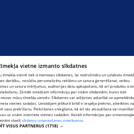
pulksteņi
 tīmekļa vietne izmanto sīkdatnes
 tīmekļa vietnē tiek izmantotas sīkdatnes, lai nodrošinātu un uzlabotu tīmek
nes darbību., nosūtītu personalizētu reklāmu un satura ģenerēšanai, veiktu
āmas un satura mērījumus, auditorijas datu apkopošanu, kā arī produktu izst
zlabošanu. Zemāk sniedzam informāciju par visām sīkdatnēm, kuras tiek
ntotas mūsu tīmekļa vietnēs. Sīkdatnes var atšķirties atkarībā no apmeklētā
rneta vietnes sadaļas. Lietotājam jebkurā brīdī ir iespēja piekrist, atteikties va
īt savu piekrišanu. Piekrišanas sniegšana, kā arī tās atsaukšana vai mainīša
ecas uz visām interneta vietnes sadaļām. Vairāk informācijas par izmantotaj
atnēm skatīt
sīkdatņu izmantošanas noteikumos.
ĪT VISUS PARTNERUS
(1718) →