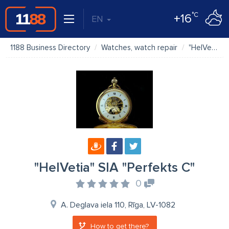
°C
+16
EN
1188 Business Directory
Watches, watch repair
"HelVetia" SIA "Perfekts C"
"HelVetia" SIA "Perfekts C"
0
A. Deglava iela 110, Rīga, LV-1082
How to get there?