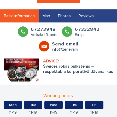
Basic information
Map
Photos
Reviews
67273948
67332842
Veikala tālrunis
Birojs
Send email
info@zeneva.lv
Šveices rokas pulkstenis –
respektabla korporatīvā dāvana, kas
neprasa komentārus
Working hours:
Mon
Tue
Wed
Thu
Fri
11
19
11
19
11
19
11
19
11
19