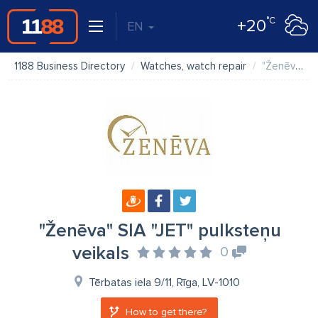
°C
+20
EN
1188 Business Directory
Watches, watch repair
"Ženēva" SIA "JET" pulksteņu veikals
"Ženēva" SIA "JET" pulksteņu
veikals
0
Tērbatas iela 9/11, Rīga, LV-1010
How to get there?