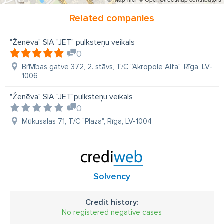
Related companies
"Ženēva" SIA "JET" pulksteņu veikals
0
Brīvības gatve 372, 2. stāvs, T/C “Akropole Alfa", Rīga, LV-
1006
"Ženēva" SIA "JET"pulksteņu veikals
0
Mūkusalas 71, T/C "Plaza", Rīga, LV-1004
Solvency
Credit history:
No registered negative cases