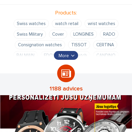
Products:
Swiss watches
watch retail
wrist watches
Swiss Military
Cover
LONGINES
RADO
Consignation watches
TISSOT
CERTINA
BALMAIN
EDOX
Aerowatch
CANDINO
More
M. HERBELIN
P. LANNIER
Sokolov
Salvatore Ferragamo
Hermle
watch straps
watch bracelets
ZUCCOLO ROCHET
Swiss Military
1188 advices
Cover
LONGINES
RADO
TISSOT
CERTINA
Pierre Balmain
EDOX
Aerowatch
CANDINO
Michel HERBELIN
Pierre LANNIER
Sokolov
Salvatore Ferragamo
Hermle
watch straps