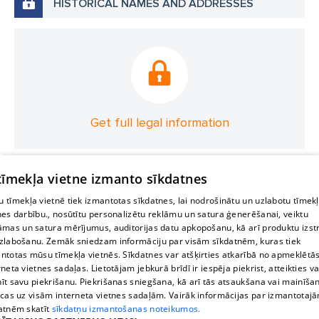
HISTORICAL NAMES AND ADDRESSES
Get full legal information
 tīmekļa vietne izmanto sīkdatnes
 tīmekļa vietnē tiek izmantotas sīkdatnes, lai nodrošinātu un uzlabotu tīmek
nes darbību., nosūtītu personalizētu reklāmu un satura ģenerēšanai, veiktu
āmas un satura mērījumus, auditorijas datu apkopošanu, kā arī produktu izst
zlabošanu. Zemāk sniedzam informāciju par visām sīkdatnēm, kuras tiek
ntotas mūsu tīmekļa vietnēs. Sīkdatnes var atšķirties atkarībā no apmeklētā
rneta vietnes sadaļas. Lietotājam jebkurā brīdī ir iespēja piekrist, atteikties va
īt savu piekrišanu. Piekrišanas sniegšana, kā arī tās atsaukšana vai mainīša
ecas uz visām interneta vietnes sadaļām. Vairāk informācijas par izmantotaj
atnēm skatīt
sīkdatņu izmantošanas noteikumos.