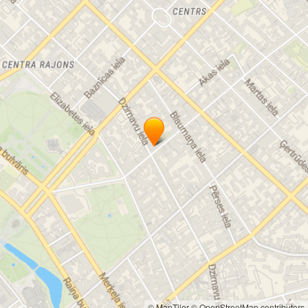
Akropole Alpha
Mols
gift card
© MapTiler
© OpenStreetMap contributors