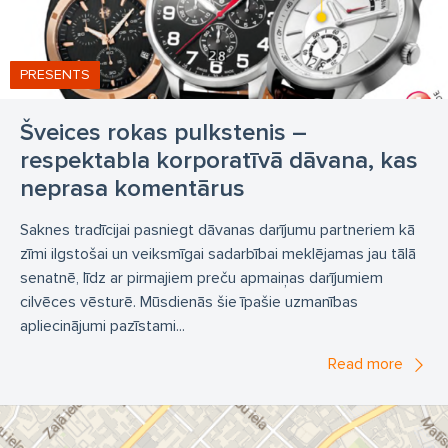
watch bracelets
ZUCCOLO ROCHET
watch shop
wrist watches
watch retail
watches in Riga
PRESENTS
buy watch
rings
necklaces
earrings
Šveices rokas pulkstenis –
pendants
bracelets
pearls
pearl products
respektabla korporatīvā dāvana, kas
time
Swiss watch brands
high-end watches
neprasa komentārus
watch repair
watch service
warranty repair
Saknes tradīcijai pasniegt dāvanas darījumu partneriem kā
watch strap replacement
battery replacement
zīmi ilgstošai un veiksmīgai sadarbībai meklējamas jau tālā
senatnē, līdz ar pirmajiem preču apmaiņas darījumiem
silver
quartz watch
automatic watch
dial
cilvēces vēsturē. Mūsdienās šie īpašie uzmanības
women's watch
men's watch
classic watch
apliecinājumi pazīstami...
sports watch
casual watch
steel wristwatch
Read more
stainless steel watch
gold watch
jewelry
silver jewelry
jewelry with gems
accessories