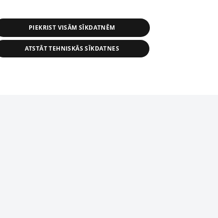
PIEKRIST VISĀM SĪKDATNĒM
ATSTĀT TEHNISKĀS SĪKDATNES
r distribution of 1188 database, its
nformation contained in the database, or
tion in any form is strictly prohibited.
tīmekļa vietne nevarēs pilnvērtīgi darboties un sniegt
 download is prohibited. Reproduction
l published on the website 1188 is
den without the editorial license of 1188
domēnā.