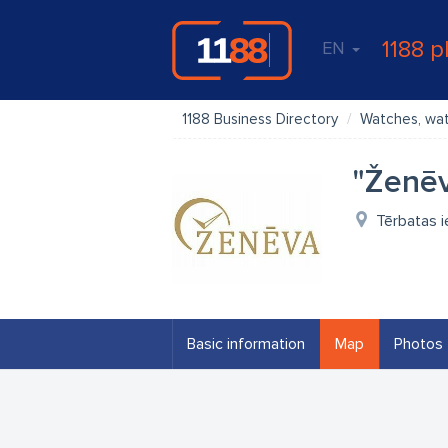
1188 p
EN
1188 Business Directory
Watches, wat
"Ženēv
Tērbatas ie
Basic information
Map
Photos