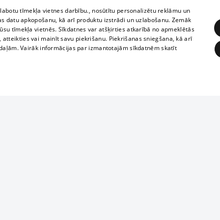
zlabotu tīmekļa vietnes darbību., nosūtītu personalizētu reklāmu un
as datu apkopošanu, kā arī produktu izstrādi un uzlabošanu. Zemāk
su tīmekļa vietnēs. Sīkdatnes var atšķirties atkarībā no apmeklētās
, atteikties vai mainīt savu piekrišanu. Piekrišanas sniegšana, kā arī
adaļām. Vairāk informācijas par izmantotajām sīkdatnēm skatīt
ĒRĶĒŠANA
FUNKCIONĀLĀS
NEKLASIFICĒTĀS
Reproduction, o
obligātās
Statistikas
Mērķēšana
Funkcionālās
Neklasificētās
parts or the i
parts of informa
eklēt un pārlūkot tīmekļa vietni un izmantot tās piedāvātās iespējas. Bez šīm sīkdatnēm 
Also automatic
ies
In the cinemas
of any materia
rains,
TV program
strictly forbid
ksts
tional schedules
website.
Contract rules
ēja norādītais identifikators
ets
360 Ziņas kontakti
īkfails tiek izmantots, lai saglabātu lietotāja piekrišanas statusu sīkdatnēm pašreizējā 
ckets