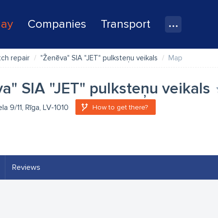
lay
Companies
Transport
ch repair
"Ženēva" SIA "JET" pulksteņu veikals
Map
a" SIA "JET" pulksteņu veikals
la 9/11, Rīga, LV-1010
How to get there?
Reviews