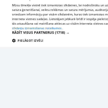
Mūsu tīmekļa vietnē tiek izmantotas sīkdatnes, lai nodrošinātu un u
satura ģenerēšanai, veiktu reklāmas un satura mērījumus, auditorij
sniedzam informāciju par visām sīkdatnēm, kuras tiek izmantotas mū
interneta vietnes sadaļas. Lietotājam jebkurā brīdī ir iespēja piekrist
tās atsaukšana vai mainīšana attiecas uz visām interneta vietnes s
sīkdatņu izmantošanas noteikumos.
RĀDĪT VISUS PARTNERUS
(1718) →
PIELĀGOT IZVĒLI
TEHNISKĀS/OBLIGĀTĀS
STATISTIKAS
M
Tehniskās/
Tehniskās/obligātās sīkdatnes nepieciešamas, lai lietotājs varētu brīvi apm
lietotājam nepieciešamo informāciju.
About us
Compan
Nodrošinātājs
/
Darbības
Advertisement
Buses, t
Nosaukums
Apra
Domēns
ilgums
interna
For business
delfi-adid
delfi.lv
1 gads
Izdev
Bus tick
Tariffs
gdpr
measureadv.com
59
Šis s
Train ti