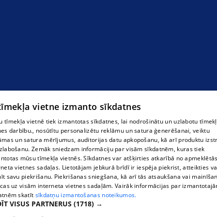
 tīmekļa vietne izmanto sīkdatnes
 tīmekļa vietnē tiek izmantotas sīkdatnes, lai nodrošinātu un uzlabotu tīmek
nes darbību., nosūtītu personalizētu reklāmu un satura ģenerēšanai, veiktu
āmas un satura mērījumus, auditorijas datu apkopošanu, kā arī produktu izst
zlabošanu. Zemāk sniedzam informāciju par visām sīkdatnēm, kuras tiek
ntotas mūsu tīmekļa vietnēs. Sīkdatnes var atšķirties atkarībā no apmeklētā
rneta vietnes sadaļas. Lietotājam jebkurā brīdī ir iespēja piekrist, atteikties va
īt savu piekrišanu. Piekrišanas sniegšana, kā arī tās atsaukšana vai mainīša
ecas uz visām interneta vietnes sadaļām. Vairāk informācijas par izmantotaj
atnēm skatīt
sīkdatņu izmantošanas noteikumos.
ĪT VISUS PARTNERUS
(1718) →