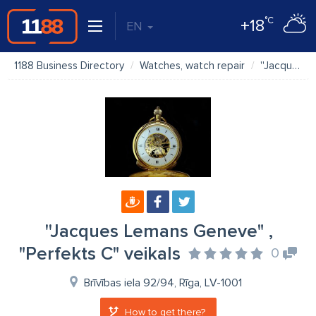
°C
+18
EN
1188 Business Directory
Watches, watch repair
''Jacques Lemans Geneve" , "Perfekts C" veikals
''Jacques Lemans Geneve" ,
"Perfekts C" veikals
0
Brīvības iela 92/94, Rīga, LV-1001
How to get there?