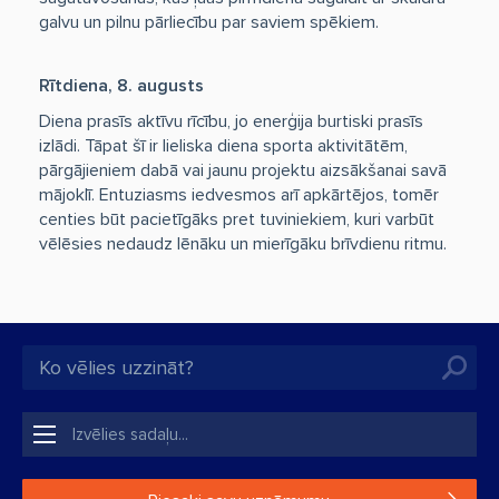
galvu un pilnu pārliecību par saviem spēkiem.
Rītdiena, 8. augusts
Diena prasīs aktīvu rīcību, jo enerģija burtiski prasīs
izlādi. Tāpat šī ir lieliska diena sporta aktivitātēm,
pārgājieniem dabā vai jaunu projektu aizsākšanai savā
mājoklī. Entuziasms iedvesmos arī apkārtējos, tomēr
centies būt pacietīgāks pret tuviniekiem, kuri varbūt
vēlēsies nedaudz lēnāku un mierīgāku brīvdienu ritmu.