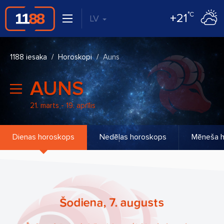
°C
+21
LV
1188 iesaka
Horoskopi
Auns
AUNS
21. marts - 19. aprīlis
Dienas horoskops
Nedēļas horoskops
Mēneša 
Šodiena, 7. augusts