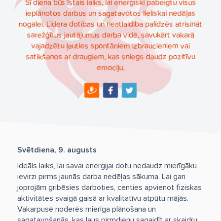
Šī diena būs īstais laiks, lai enerģiski pabeigtu visus
ieplānotos darbus un sagatavotos lieliskai nedēļas
nogalei. Līdera dotības un neatlaidība palīdzēs atrisināt
sarežģītus jautājumus darba vidē, savukārt vakarā
vajadzētu ļauties spontāniem izbraucieniem vai
satikšanos ar draugiem, kas sniegs daudz pozitīvu
emociju.
Svētdiena, 9. augusts
Ideāls laiks, lai savai enerģijai dotu nedaudz mierīgāku
ievirzi pirms jaunās darba nedēļas sākuma. Lai gan
joprojām gribēsies darboties, centies apvienot fiziskas
aktivitātes svaigā gaisā ar kvalitatīvu atpūtu mājās.
Vakarpusē noderēs mierīga plānošana un
sagatavošanās, kas ļaus pirmdienu sagaidīt ar skaidru