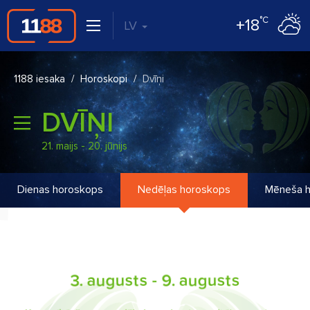
°C
+18
LV
1188 iesaka
Horoskopi
Dvīņi
DVĪŅI
21. maijs - 20. jūnijs
Dienas horoskops
Nedēļas horoskops
Mēneša 
3. augusts - 9. augusts