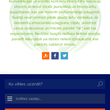
Komunikācijas un sociālo kontaktu intensitāte sasniegs
virsotni, atnesot daudz jaunu ideju un interesantu
iepazīšanos, kas var noderēt profesionālajā izaugsmē.
Svarīgi neuzņemties pārāk daudz lietu vienlaikus, lai
neizraisītu emocionālu izdegšanu, tāpēc prioritizē
savus uzdevumus un mācies pateikt "nē", kad tas
nepieciešams. Nedēļas beigās radīsies lieliska iespēja
pavadīt laiku dabā vai doties nelielā izbraukumā, kas
palīdzēs sakārtot domas.