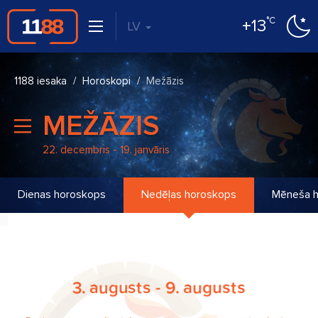
°C
+13
LV
1188 iesaka
Horoskopi
Mežāzis
MEŽĀZIS
22. decembris - 19. janvāris
Dienas horoskops
Nedēļas horoskops
Mēneša 
3. augusts - 9. augusts