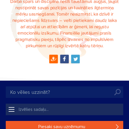
Darba spars un disciplīna nesīs taustāmus augļus, ļaujot
nostiprināt savas pozīcijas un tuvināties ilgtermiņa
mērķu sasniegšanai. Tomēr neaizmirsti, ka dzīvē ir
nepieciešams līdzsvars – velti pietiekami daudz laika
arī atpūtai un attiecībām ar ģimeni, lai nejustu
emocionālu izsīkumu. Finansiālie jautājumi prasīs
pragmatisku pieeju, tāpēc izvairies no impulsīviem
pirkumiem un rūpīgi izvērtē katru tēriņu.
Piesaki savu uzņēmumu