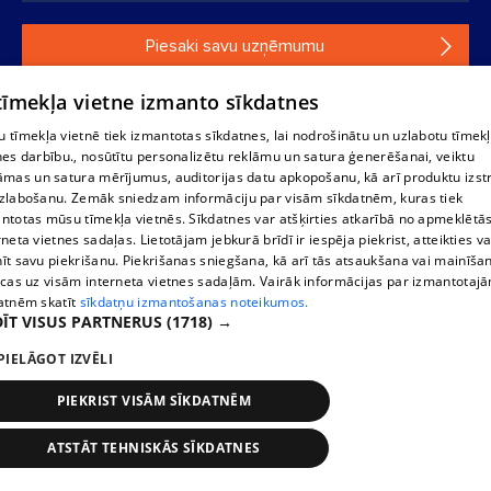
Piesaki savu uzņēmumu
Ja tavs uzņēmums nav mūsu datubāzē, aizpildi vienkāršu
 tīmekļa vietne izmanto sīkdatnes
formu.
 tīmekļa vietnē tiek izmantotas sīkdatnes, lai nodrošinātu un uzlabotu tīmek
nes darbību., nosūtītu personalizētu reklāmu un satura ģenerēšanai, veiktu
āmas un satura mērījumus, auditorijas datu apkopošanu, kā arī produktu izst
1188 datu bāzes, tās daļas vai datu bāzē iekļautās informācijas,
zlabošanu. Zemāk sniedzam informāciju par visām sīkdatnēm, kuras tiek
vai informācijas daļas pavairošana vai izplatīšana jebkādā formā
ntotas mūsu tīmekļa vietnēs. Sīkdatnes var atšķirties atkarībā no apmeklētā
stingri aizliegta. Tāpat arī ir aizliegta lejupielāde automātiskā
rneta vietnes sadaļas. Lietotājam jebkurā brīdī ir iespēja piekrist, atteikties va
režīmā. Jebkura 1188 web lapā publicētā materiāla
īt savu piekrišanu. Piekrišanas sniegšana, kā arī tās atsaukšana vai mainīša
pārpublicēšana ir kategoriski aizliegta bez 1188 web lapas
ecas uz visām interneta vietnes sadaļām. Vairāk informācijas par izmantotaj
redakcijas atļaujas.
atnēm skatīt
sīkdatņu izmantošanas noteikumos.
ĪT VISUS PARTNERUS
(1718) →
Portāla palīdzības dienests: e-pasts -
info@1188.lv
PIELĀGOT IZVĒLI
Izstrādāts
SIA Helio Media
2004-2026
PIEKRIST VISĀM SĪKDATNĒM
ATSTĀT TEHNISKĀS SĪKDATNES