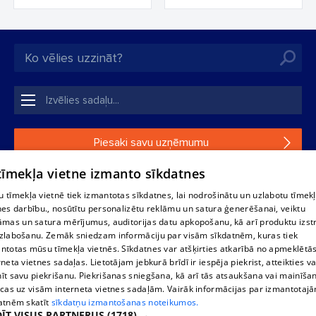
Piesaki savu uzņēmumu
 tīmekļa vietne izmanto sīkdatnes
Ja tavs uzņēmums nav mūsu datubāzē, aizpildi vienkāršu
formu.
 tīmekļa vietnē tiek izmantotas sīkdatnes, lai nodrošinātu un uzlabotu tīmek
nes darbību., nosūtītu personalizētu reklāmu un satura ģenerēšanai, veiktu
āmas un satura mērījumus, auditorijas datu apkopošanu, kā arī produktu izst
1188 datu bāzes, tās daļas vai datu bāzē iekļautās informācijas,
zlabošanu. Zemāk sniedzam informāciju par visām sīkdatnēm, kuras tiek
vai informācijas daļas pavairošana vai izplatīšana jebkādā formā
ntotas mūsu tīmekļa vietnēs. Sīkdatnes var atšķirties atkarībā no apmeklētā
stingri aizliegta. Tāpat arī ir aizliegta lejupielāde automātiskā
rneta vietnes sadaļas. Lietotājam jebkurā brīdī ir iespēja piekrist, atteikties va
režīmā. Jebkura 1188 web lapā publicētā materiāla
īt savu piekrišanu. Piekrišanas sniegšana, kā arī tās atsaukšana vai mainīša
pārpublicēšana ir kategoriski aizliegta bez 1188 web lapas
ecas uz visām interneta vietnes sadaļām. Vairāk informācijas par izmantotaj
redakcijas atļaujas.
atnēm skatīt
sīkdatņu izmantošanas noteikumos.
ĪT VISUS PARTNERUS
(1718) →