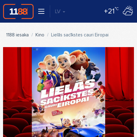
°C
+21
LV
1188 iesaka
Kino
Lielās sacīkstes cauri Eiropai