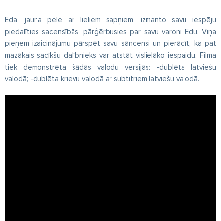
Eda, jauna pele ar lieliem sapņiem, izmanto savu iespēju
piedalīties sacensībās, pārģērbusies par savu varoni Edu. Viņa
pieņem izaicinājumu pārspēt savu sāncensi un pierādīt, ka pat
mazākais sacīkšu dalībnieks var atstāt vislielāko iespaidu. Filma
tiek demonstrēta šādās valodu versijās: -dublēta latviešu
valodā; -dublēta krievu valodā ar subtitriem latviešu valodā.