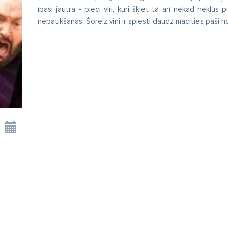
īpaši jautra - pieci vīri, kuri šķiet tā arī nekad nekļūs p
nepatikšanās. Šoreiz viņi ir spiesti daudz mācīties paši 