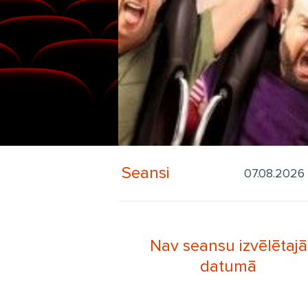
Seansi
Nav seansu izvēlētajā
datumā