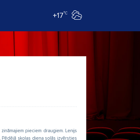
°C
+17
 zināmajiem pieciem draugiem. Lenijs
. Pēdējā skolas diena solās izvērsties