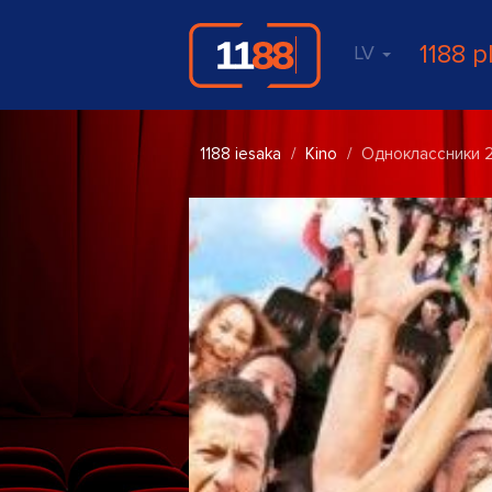
1188 p
LV
1188 iesaka
Kino
Одноклассники 