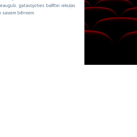
ieauguši, gatavojoties ballītei iekuļas
no saviem bērniem.