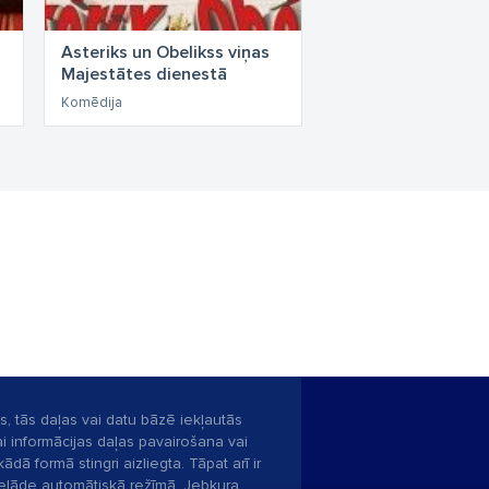
Asteriks un Obelikss viņas
Majestātes dienestā
Komēdija
s, tās daļas vai datu bāzē iekļautās
ai informācijas daļas pavairošana vai
ādā formā stingri aizliegta. Tāpat arī ir
pielāde automātiskā režīmā. Jebkura