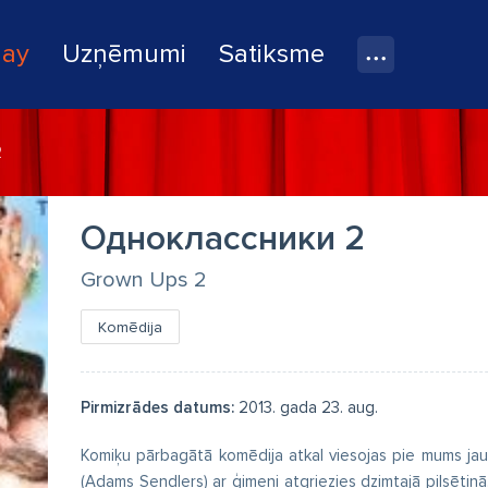
lay
Uzņēmumi
Satiksme
2
Одноклассники 2
Grown Ups 2
Komēdija
Pirmizrādes datums:
2013. gada 23. aug.
Komiķu pārbagātā komēdija atkal viesojas pie mums jau
(Adams Sendlers) ar ģimeni atgriezies dzimtajā pilsētiņā