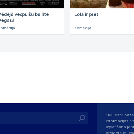
Pēdējā vecpuišu ballīte
Lola ir pret
Vegasā
Komēdija
Komēdija
1188 datu bāze
informācijas, v
izplatīšana jebk
aizliegta leju