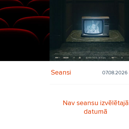
Seansi
Nav seansu izvēlētajā
datumā