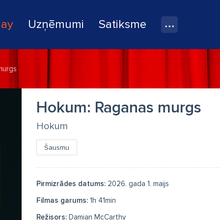
lay
Uzņēmumi
Satiksme
murgs
Hokum: Raganas murgs
Hokum
Šausmu
Pirmizrādes datums:
2026. gada 1. maijs
Filmas garums:
1h 41min
Režisors:
Damian McCarthy