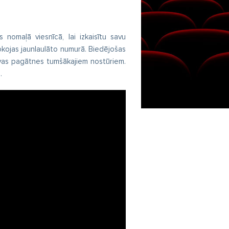
omaļā viesnīcā, lai izkaisītu savu
okojas jaunlaulāto numurā. Biedējošas
savas pagātnes tumšākajiem nostūriem.
.