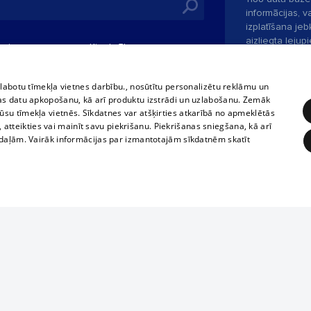
informācijas, v
izplatīšana jebk
aizliegta leju
mi
Kinoteātros
1188 web lapā 
, vilcieni,
TV programma
kategoriski ai
tiskie reisi
atļaujas.
Līguma noteikumi
zlabotu tīmekļa vietnes darbību., nosūtītu personalizētu reklāmu un
u biļetes
as datu apkopošanu, kā arī produktu izstrādi un uzlabošanu. Zemāk
360 Ziņas kontakti
su tīmekļa vietnēs. Sīkdatnes var atšķirties atkarībā no apmeklētās
 biļetes
, atteikties vai mainīt savu piekrišanu. Piekrišanas sniegšana, kā arī
Portāla palīdzī
adaļām. Vairāk informācijas par izmantotajām sīkdatnēm skatīt
Izstrādāts
SIA 
ĒRĶĒŠANA
FUNKCIONĀLĀS
NEKLASIFICĒTĀS
obligātās
Statistikas
Mērķēšana
Funkcionālās
Neklasificētās
Ja tavs uzņēmums nav mūsu datubāzē,
aizpildi vienkāršu formu.
eklēt un pārlūkot tīmekļa vietni un izmantot tās piedāvātās iespējas. Bez šīm sīkdatnēm 