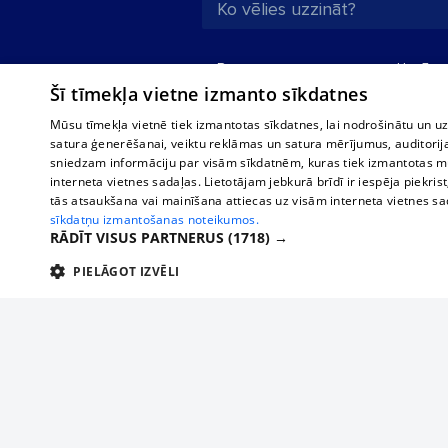
Par mums
Uzņēmu
Šī tīmekļa vietne izmanto sīkdatnes
Reklāma
Autobusi
starptau
Biznesa klientiem
Mūsu tīmekļa vietnē tiek izmantotas sīkdatnes, lai nodrošinātu un u
Autobus
satura ģenerēšanai, veiktu reklāmas un satura mērījumus, auditorij
Tarifi
sniedzam informāciju par visām sīkdatnēm, kuras tiek izmantotas mū
Vilcienu
Privātuma politika
interneta vietnes sadaļas. Lietotājam jebkurā brīdī ir iespēja piekrist
tās atsaukšana vai mainīšana attiecas uz visām interneta vietnes s
Sīkdatņu iestatījumi
sīkdatņu izmantošanas noteikumos.
Politiskā reklāma
RĀDĪT VISUS PARTNERUS
(1718) →
Sīkdatņu lietošanas
PIELĀGOT IZVĒLI
noteikumi
TEHNISKĀS/OBLIGĀTĀS
STATISTIKAS
M
Komentāru
pievienošana
Tehniskās/
Piesaki savu uzņēmumu
Tehniskās/obligātās sīkdatnes nepieciešamas, lai lietotājs varētu brīvi apm
lietotājam nepieciešamo informāciju.