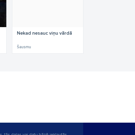
Nekad nesauc viņu vārdā
Šausmu
s, tās daļas vai datu bāzē iekļautās