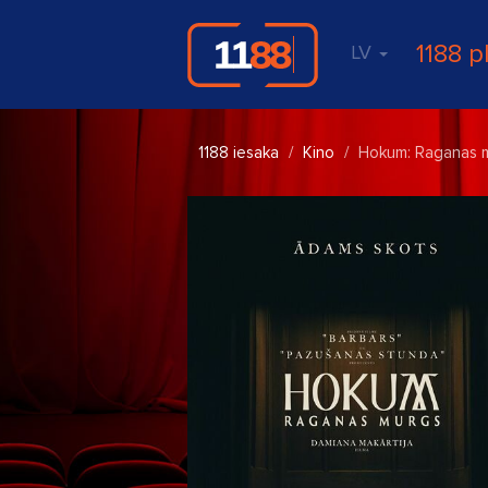
1188 p
LV
1188 iesaka
Kino
Hokum: Raganas 