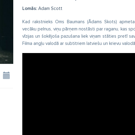
Lomās:
Adam Scott
Kad rakstnieks Oms Baumans (Ādams Skots) apmetas n
vecāku pelnus, viņu pārņem nostāsti par raganu, kas sp
vīzijas un šokējoša pazušana liek viņam stāties pretī 
Filma angļu valodā ar subtitriem latviešu un krievu valodā