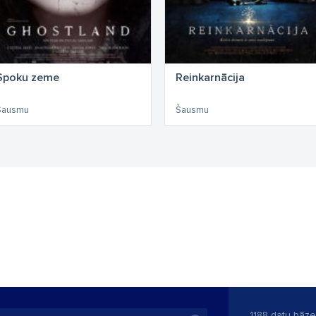
Spoku zeme
Reinkarnācija
Šausmu
Šausmu
1188 datu bāze