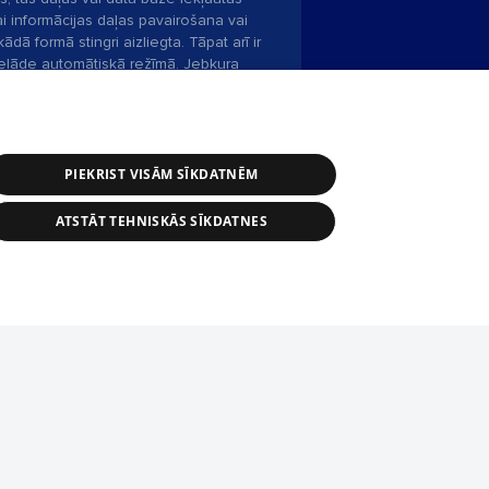
ai informācijas daļas pavairošana vai
ādā formā stingri aizliegta. Tāpat arī ir
pielāde automātiskā režīmā. Jebkura
publicētā materiāla pārpublicēšana ir
zliegta bez 1188 web lapas redakcijas
PIEKRIST VISĀM SĪKDATNĒM
bas dienests: e-pasts -
info@1188.lv
ATSTĀT TEHNISKĀS SĪKDATNES
Helio Media
2004-2026
tīmekļa vietne nevarēs pilnvērtīgi darboties un sniegt