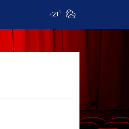
°C
+21