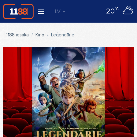
°C
+20
LV
1188 iesaka
Kino
Leģendārie