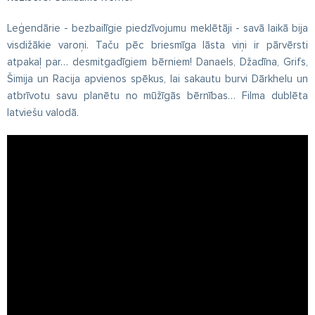
Leģendārie - bezbailīgie piedzīvojumu meklētāji - savā laikā bija
visdižākie varoņi. Taču pēc briesmīga lāsta viņi ir pārvērsti
atpakaļ par… desmitgadīgiem bērniem! Danaels, Džadīna, Grifs,
Šimija un Racija apvienos spēkus, lai sakautu burvi Dārkhelu un
atbrīvotu savu planētu no mūžīgās bērnības… Filma dublēta
latviešu valodā.