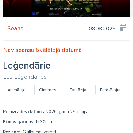
Seansi
Nav seansu izvēlētajā datumā
Leģendārie
Les Légendaires
Animācija
Ģimenes
Fantāzija
Piedzīvojumi
Pirmizrādes datums:
2026. gada 29. maijs
Filmas garums:
1h 30min
Režisors:
Guillaume Ivernel