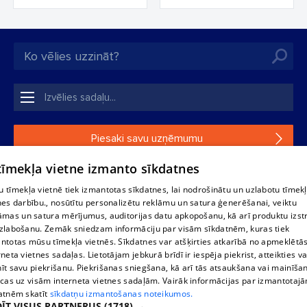
Piesaki savu uzņēmumu
 tīmekļa vietne izmanto sīkdatnes
Ja tavs uzņēmums nav mūsu datubāzē, aizpildi vienkāršu
formu.
 tīmekļa vietnē tiek izmantotas sīkdatnes, lai nodrošinātu un uzlabotu tīmek
nes darbību., nosūtītu personalizētu reklāmu un satura ģenerēšanai, veiktu
āmas un satura mērījumus, auditorijas datu apkopošanu, kā arī produktu izst
1188 datu bāzes, tās daļas vai datu bāzē iekļautās informācijas,
zlabošanu. Zemāk sniedzam informāciju par visām sīkdatnēm, kuras tiek
vai informācijas daļas pavairošana vai izplatīšana jebkādā formā
ntotas mūsu tīmekļa vietnēs. Sīkdatnes var atšķirties atkarībā no apmeklētā
stingri aizliegta. Tāpat arī ir aizliegta lejupielāde automātiskā
rneta vietnes sadaļas. Lietotājam jebkurā brīdī ir iespēja piekrist, atteikties va
režīmā. Jebkura 1188 web lapā publicētā materiāla
īt savu piekrišanu. Piekrišanas sniegšana, kā arī tās atsaukšana vai mainīša
pārpublicēšana ir kategoriski aizliegta bez 1188 web lapas
ecas uz visām interneta vietnes sadaļām. Vairāk informācijas par izmantotaj
redakcijas atļaujas.
atnēm skatīt
sīkdatņu izmantošanas noteikumos.
ĪT VISUS PARTNERUS
(1718) →