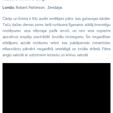
Lomās:
Robert Pattinson, Zendaya
Čārlijs un Emma ir līdz ausīm iemīlējies pāris, kas gatavojas kāzām.
Taču dažas dienas pirms lielā notikuma līgavainis atklāj briesmīgu
noslēpumu: viņa mīļotajai patīk ieroči, un reiz viņa nopietni
apsvērusi iespēju pastrādāt brutālu noziegumu. Šis negaidītais
atklājums aizsāk notikumu virkni, kas pakāpeniski romantisko
mīlasstāstu pārvērš negaidītā, smieklīgā un totāla drāmā. Filma
angļu valodā ar subtitriem latviešu un krievu valodā.