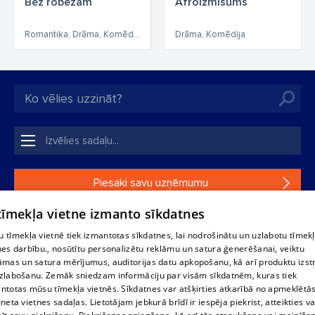
Bez robežām
Afroizmisums
Romantika, Drāma, Komēdija
Drāma, Komēdija
Piesaki savu uzņēmumu
 tīmekļa vietne izmanto sīkdatnes
Ja tavs uzņēmums nav mūsu datubāzē, aizpildi vienkāršu
formu.
 tīmekļa vietnē tiek izmantotas sīkdatnes, lai nodrošinātu un uzlabotu tīmek
nes darbību., nosūtītu personalizētu reklāmu un satura ģenerēšanai, veiktu
āmas un satura mērījumus, auditorijas datu apkopošanu, kā arī produktu izst
1188 datu bāzes, tās daļas vai datu bāzē iekļautās informācijas,
zlabošanu. Zemāk sniedzam informāciju par visām sīkdatnēm, kuras tiek
vai informācijas daļas pavairošana vai izplatīšana jebkādā formā
ntotas mūsu tīmekļa vietnēs. Sīkdatnes var atšķirties atkarībā no apmeklētā
stingri aizliegta. Tāpat arī ir aizliegta lejupielāde automātiskā
rneta vietnes sadaļas. Lietotājam jebkurā brīdī ir iespēja piekrist, atteikties va
režīmā. Jebkura 1188 web lapā publicētā materiāla