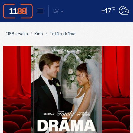
°C
+17
LV
1188 iesaka
Kino
Totāla drāma