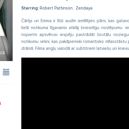
Starring:
Robert Pattinson, Zendaya
Čārlijs un Emma ir līdz ausīm iemīlējies pāris, kas gat
lielā notikuma līgavainis atklāj briesmīgu noslēpumu: viņ
nopietni apsvērusi iespēju pastrādāt brutālu noziegum
notikumu virkni, kas pakāpeniski romantisko mīlasstāstu 
drāmā. Filma angļu valodā ar subtitriem latviešu un kriev
n