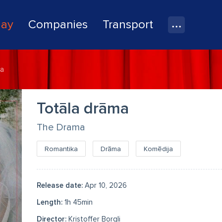
lay
Companies
Transport
ma
Totāla drāma
The Drama
Romantika
Drāma
Komēdija
Release date:
Apr 10, 2026
Length:
1h 45min
Director:
Kristoffer Borgli