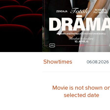
Showtimes
Movie is not shown o
selected date