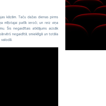
avojas kāzām. Taču dažas dienas pirms
a mīļotajai patīk ieroči, un reiz viņa
u. Šis negaidītais atklājums aizsāk
pārvērš negaidītā, smieklīgā un totāla
u valodā.