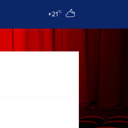
°C
+21