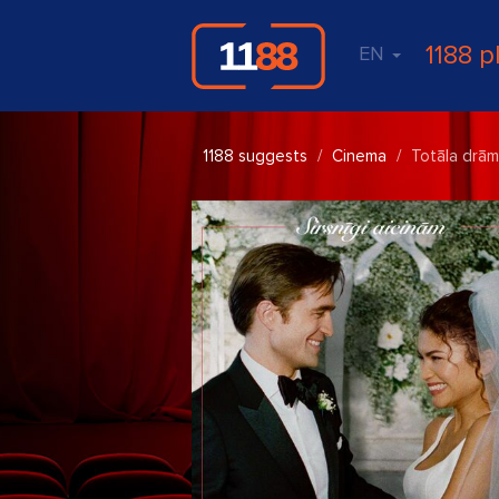
1188 p
EN
1188 suggests
Cinema
Totāla drā