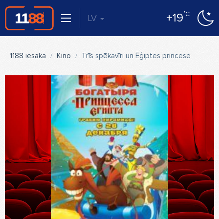
°C
+19
LV
1188 iesaka
Kino
Trīs spēkavīri un Ēģiptes princese