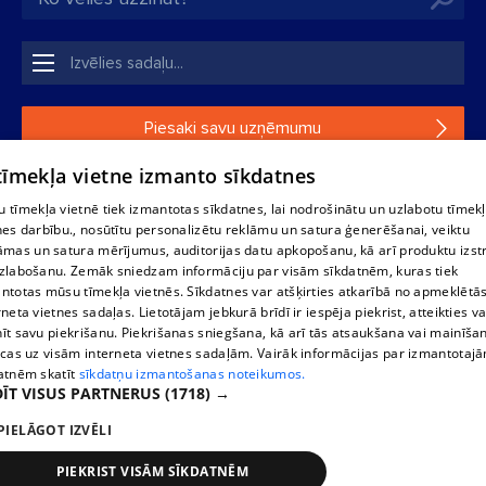
Piesaki savu uzņēmumu
 tīmekļa vietne izmanto sīkdatnes
Ja tavs uzņēmums nav mūsu datubāzē, aizpildi vienkāršu
formu.
 tīmekļa vietnē tiek izmantotas sīkdatnes, lai nodrošinātu un uzlabotu tīmek
nes darbību., nosūtītu personalizētu reklāmu un satura ģenerēšanai, veiktu
āmas un satura mērījumus, auditorijas datu apkopošanu, kā arī produktu izst
1188 datu bāzes, tās daļas vai datu bāzē iekļautās informācijas,
zlabošanu. Zemāk sniedzam informāciju par visām sīkdatnēm, kuras tiek
vai informācijas daļas pavairošana vai izplatīšana jebkādā formā
ntotas mūsu tīmekļa vietnēs. Sīkdatnes var atšķirties atkarībā no apmeklētā
stingri aizliegta. Tāpat arī ir aizliegta lejupielāde automātiskā
rneta vietnes sadaļas. Lietotājam jebkurā brīdī ir iespēja piekrist, atteikties va
režīmā. Jebkura 1188 web lapā publicētā materiāla
īt savu piekrišanu. Piekrišanas sniegšana, kā arī tās atsaukšana vai mainīša
pārpublicēšana ir kategoriski aizliegta bez 1188 web lapas
ecas uz visām interneta vietnes sadaļām. Vairāk informācijas par izmantotaj
redakcijas atļaujas.
atnēm skatīt
sīkdatņu izmantošanas noteikumos.
ĪT VISUS PARTNERUS
(1718) →
PIELĀGOT IZVĒLI
Portāla palīdzības dienests: e-pasts -
info@1188.lv
Izstrādāts
SIA Helio Media
2004-2026
PIEKRIST VISĀM SĪKDATNĒM