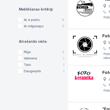
J
Meklēšanas kritēriji:
T
Foto
Ar e-pastu
6
Ar mājaslapu
5
Fot
Atrašanās vieta:
S
T
Rīga
3
Fot
izbr
Valmiera
1
Talsi
1
Daugavpils
1
Fot
J
T
Foto
"Fo