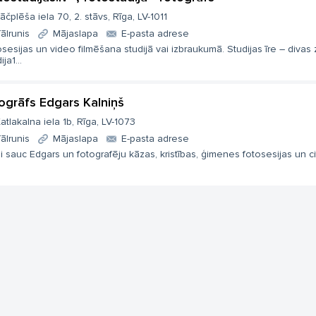
āčplēša iela 70, 2. stāvs, Rīga, LV-1011
ālrunis
Mājaslapa
E-pasta adrese
sesijas un video filmēšana studijā vai izbraukumā. Studijas īre – divas 
ja1...
ogrāfs Edgars Kalniņš
atlakalna iela 1b, Rīga, LV-1073
ālrunis
Mājaslapa
E-pasta adrese
 sauc Edgars un fotografēju kāzas, kristības, ģimenes fotosesijas un cit