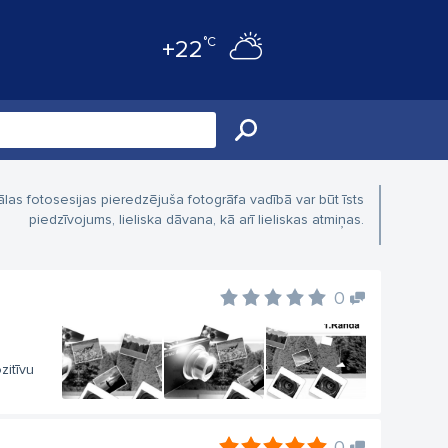
°C
+22
ālas fotosesijas pieredzējuša fotogrāfa vadībā var būt īsts
piedzīvojums, lieliska dāvana, kā arī lieliskas atmiņas.
0
zitīvu
0