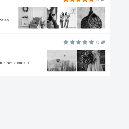
zāles
0
us notikumus. T...