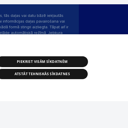
s, tās daļas vai datu bāzē iekļautās
ai informācijas daļas pavairošana vai
ādā formā stingri aizliegta. Tāpat arī ir
pielāde automātiskā režīmā. Jebkura
publicētā materiāla pārpublicēšana ir
zliegta bez 1188 web lapas redakcijas
PIEKRIST VISĀM SĪKDATNĒM
bas dienests: e-pasts -
info@1188.lv
ATSTĀT TEHNISKĀS SĪKDATNES
Helio Media
2004-2026