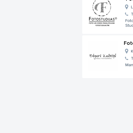
L
T
Foto
Studi
Fot
K
T
Mani