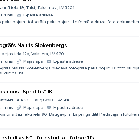
aunā iela 19, Talsi, Talsu nov., LV-3201
ālrunis
E-pasta adrese
 pakalpojumi, fotogrāfa pakalpojumi, lielformāta druka, foto dokumetiem, 
ogrāfs Nauris Slokenbergs
tacijas iela 12a, Valmiera, LV-4201
ālrunis
Mājaslapa
E-pasta adrese
ogrāfs Nauris Slokenbergs piedāvā fotogrāfa pakalpojumus: foto studij
aukumos, kā...
osalons "Sprīdītis" IK
ātnieku iela 80, Daugavpils, LV-5410
ālrunis
Mājaslapa
E-pasta adrese
salons Jātnieku ielā 80, Daugavpils. Laipni gaidīti! Piedāvājam fotokera
tostudijas.lv" , fotostudija - fotogrāfs