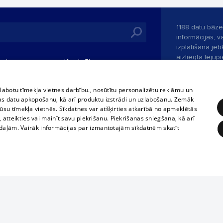
1188 datu bāze
informācijas, v
izplatīšana jebk
aizliegta leju
mi
Kinoteātros
1188 web lapā 
, vilcieni,
TV programma
kategoriski ai
tiskie reisi
atļaujas.
Līguma noteikumi
zlabotu tīmekļa vietnes darbību., nosūtītu personalizētu reklāmu un
u biļetes
as datu apkopošanu, kā arī produktu izstrādi un uzlabošanu. Zemāk
360 Ziņas kontakti
su tīmekļa vietnēs. Sīkdatnes var atšķirties atkarībā no apmeklētās
 biļetes
, atteikties vai mainīt savu piekrišanu. Piekrišanas sniegšana, kā arī
Portāla palīdzī
adaļām. Vairāk informācijas par izmantotajām sīkdatnēm skatīt
Izstrādāts
SIA 
ĒRĶĒŠANA
FUNKCIONĀLĀS
NEKLASIFICĒTĀS
obligātās
Statistikas
Mērķēšana
Funkcionālās
Neklasificētās