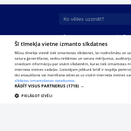
Par mums
Uzņēmu
Šī tīmekļa vietne izmanto sīkdatnes
Reklāma
Autobusi
starptau
Biznesa klientiem
Mūsu tīmekļa vietnē tiek izmantotas sīkdatnes, lai nodrošinātu un u
Autobus
satura ģenerēšanai, veiktu reklāmas un satura mērījumus, auditorij
Tarifi
sniedzam informāciju par visām sīkdatnēm, kuras tiek izmantotas mū
Vilcienu
Privātuma politika
interneta vietnes sadaļas. Lietotājam jebkurā brīdī ir iespēja piekrist
tās atsaukšana vai mainīšana attiecas uz visām interneta vietnes s
Sīkdatņu iestatījumi
sīkdatņu izmantošanas noteikumos.
Politiskā reklāma
RĀDĪT VISUS PARTNERUS
(1718) →
Sīkdatņu lietošanas
PIELĀGOT IZVĒLI
noteikumi
TEHNISKĀS/OBLIGĀTĀS
STATISTIKAS
M
Komentāru
pievienošana
Tehniskās/