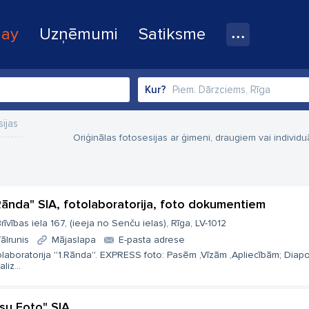
lay
Uzņēmumi
Satiksme
Kur?
ijas
Oriģinālas fotosesijas ar ģimeni, draugiem vai individu
 Rānda" SIA, fotolaboratorija, foto dokumentiem
rīvības iela 167, (ieeja no Senču ielas), Rīga, LV-1012
ālrunis
Mājaslapa
E-pasta adrese
laboratorija ''1.Rānda''. EXPRESS foto: Pasēm ,Vīzām ,Apliecībām; Diapo
aliz...
lsu Foto" SIA