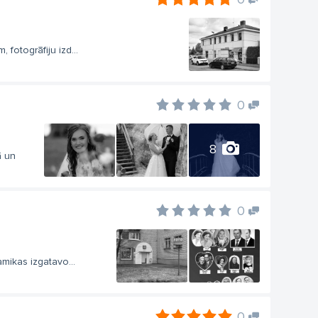
fotogrāfiju izd...
0
8
ā un
0
mikas izgatavo...
0