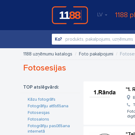
1188 p
LV
Ko?
1188 uzņēmumu katalogs
Foto pakalpojumi
Fotoses
Fotosesijas
TOP atslēgvārdi:
"1.
B
Kāzu fotogrāfs
T
Fotogrāfiju attīstīšana
Foto
Fotosesijas
digit
Fotosalons
Fotogrāfiju pasūtīšana
internetā
"Ta