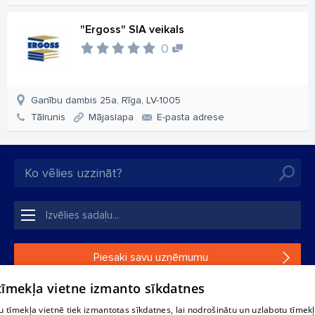
"Ergoss" SIA veikals
0
Ganību dambis 25a, Rīga, LV-1005
Tālrunis
Mājaslapa
E-pasta adrese
Piesaki savu uzņēmumu
 tīmekļa vietne izmanto sīkdatnes
Ja tavs uzņēmums nav mūsu datubāzē, aizpildi vienkāršu
formu.
 tīmekļa vietnē tiek izmantotas sīkdatnes, lai nodrošinātu un uzlabotu tīmek