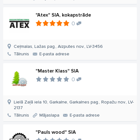
"Atex" SIA, kokapstrāde
0
Ceļmalas, Lažas pag., Aizputes nov., LV-3456
Tālrunis
E-pasta adrese
"Master Klass" SIA
0
Lielā Zaļā iela 10, Garkalne, Garkalnes pag., Ropažu nov., LV-
2137
Tālrunis
Mājaslapa
E-pasta adrese
"Pauls wood" SIA