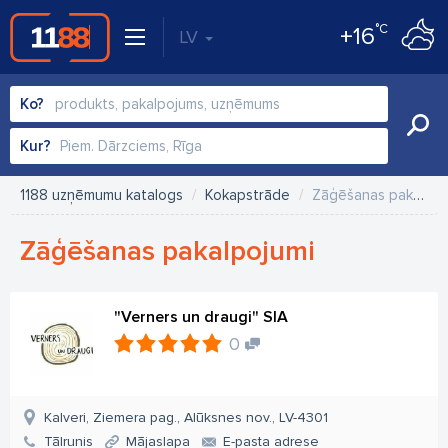
°C
+16
LV
Ko?
Kur?
1188 uzņēmumu katalogs
Kokapstrāde
Zāģēšanas pakalpojumi
Zāģēšanas pakalpojumi
"Verners un draugi" SIA
0
Kalveri, Ziemera pag., Alūksnes nov., LV-4301
Tālrunis
Mājaslapa
E-pasta adrese