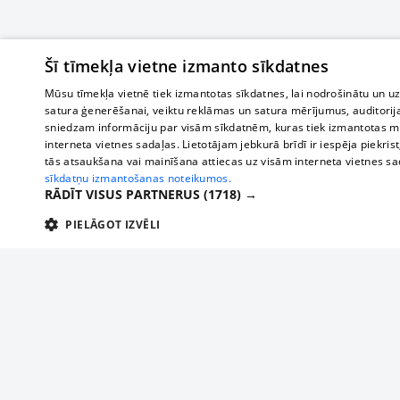
Šī tīmekļa vietne izmanto sīkdatnes
Mūsu tīmekļa vietnē tiek izmantotas sīkdatnes, lai nodrošinātu un u
satura ģenerēšanai, veiktu reklāmas un satura mērījumus, auditorij
sniedzam informāciju par visām sīkdatnēm, kuras tiek izmantotas mū
interneta vietnes sadaļas. Lietotājam jebkurā brīdī ir iespēja piekrist
tās atsaukšana vai mainīšana attiecas uz visām interneta vietnes s
sīkdatņu izmantošanas noteikumos.
RĀDĪT VISUS PARTNERUS
(1718) →
PIELĀGOT IZVĒLI
TEHNISKĀS/OBLIGĀTĀS
STATISTIKAS
M
Tehniskās/
Tehniskās/obligātās sīkdatnes nepieciešamas, lai lietotājs varētu brīvi apm
lietotājam nepieciešamo informāciju.
Par mums
Uzņēmu