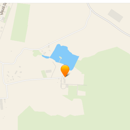
rvju izgatavošana pēc individuāla pasūtījuma