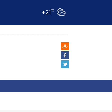
°C
+21