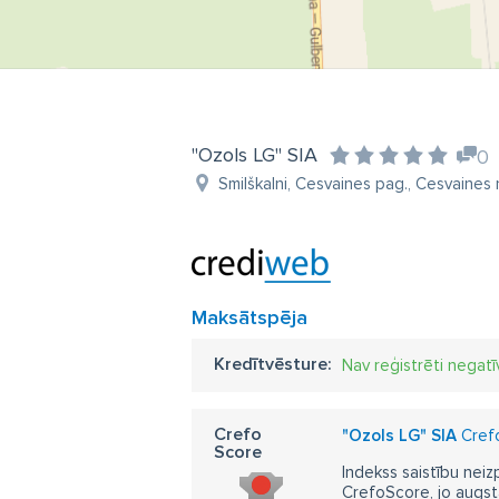
"Ozols LG" SIA
0
Smilškalni, Cesvaines pag., Cesvaines 
Maksātspēja
Kredītvēsture:
Nav reģistrēti negatī
Crefo
"Ozols LG" SIA
Crefo
Score
Indekss saistību neiz
CrefoScore, jo augst