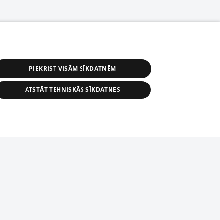
PIEKRIST VISĀM SĪKDATNĒM
ATSTĀT TEHNISKĀS SĪKDATNES
s, tās daļas vai datu bāzē iekļautās
ai informācijas daļas pavairošana vai
ādā formā stingri aizliegta. Tāpat arī ir
tīmekļa vietne nevarēs pilnvērtīgi darboties un sniegt
pielāde automātiskā režīmā. Jebkura
publicētā materiāla pārpublicēšana ir