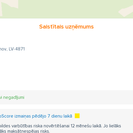
Saistītais uzņēmums
nov., LV-4871
vi negadījumi
Score izmaiņas pēdējo 7 dienu laikā
pildes varbūtības riska novērtēšanai 12 mēnešu laikā. Jo lielāks
āks maksātnespējas risks.