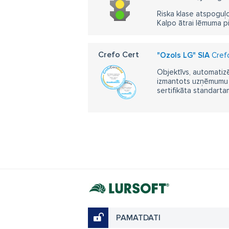
Riska klase atspoguļo
Kalpo ātrai lēmuma p
Crefo Cert
"Ozols LG" SIA
Crefo
Objektīvs, automatizē
izmantots uzņēmumu m
sertifikāta standarta
PAMATDATI