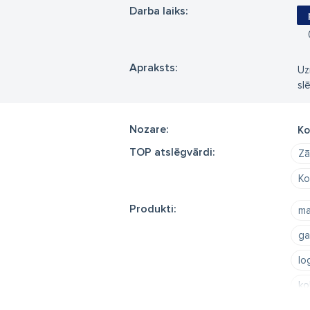
Darba laiks:
Apraksts:
Uz
sl
Nozare:
Ko
TOP atslēgvārdi:
Zā
Ko
Produkti:
ma
ga
lo
ko