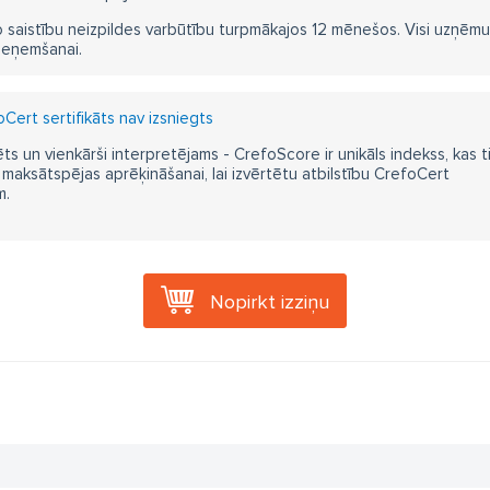
 saistību neizpildes varbūtību turpmākajos 12 mēnešos. Visi uzņēmumi i
ieņemšanai.
Cert sertifikāts nav izsniegts
ts un vienkārši interpretējams - CrefoScore ir unikāls indekss, kas t
aksātspējas aprēķināšanai, lai izvērtētu atbilstību CrefoCert
m.
Nopirkt izziņu