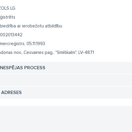
OLS LG
ģistrēts
biedrība ar ierobežotu atbildību
002013442
mercreģistrs, 05.11.1993
donas nov., Cesvaines pag., "Smilškalni", LV-4871
TNESPĒJAS PROCESS
N ADRESES