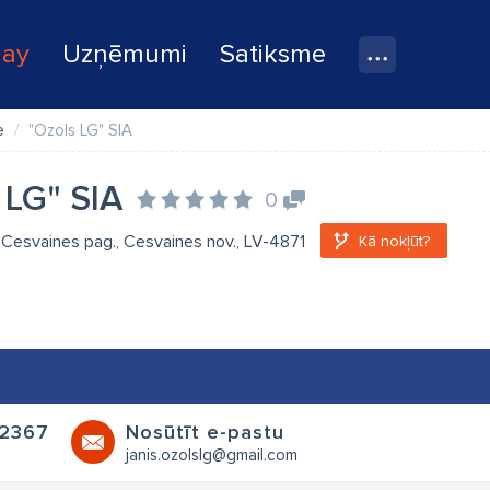
lay
Uzņēmumi
Satiksme
e
"Ozols LG" SIA
 LG" SIA
0
, Cesvaines pag., Cesvaines nov., LV-4871
Kā nokļūt?
2367
Nosūtīt e-pastu
s
janis.ozolslg@gmail.com