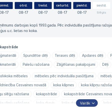
pirmd.
otrd.
trešd.
ceturtd.
piektd.
sestd.
08
17
08
17
08
17
08
17
08
17
Slēgts
ņēmums darbojas kopš 1993.gada. Pēc individuāla pasūtījuma ražojam
ēģus u.c. lietas no koka.
kapstrāde
ģmateriāli
Spundētie dēļi
Terases dēļi
Apdares dēļi
P
kmateriāli
Palešu ražošana
Zāģēšanas pakalpojumi
Dēļi
sīvkoka mēbeles
mēbeles pēc individuāla pasūtījuma
mēbeļu
ldniecība Cesvaines novadā
koka kāpnes
koka kāpņu ražoša
gu slēģu ražošana
kokapstrāde
kokapstrāde Cesvaines nov
ka rāmju ražošana
koka durvis
koka durvju ražošana
koka
Vairāk