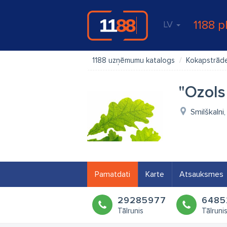
1188 p
LV
1188 uzņēmumu katalogs
Kokapstrād
"Ozols
Smilškalni
Pamatdati
Karte
Atsauksmes
29285977
6485
Tālrunis
Tālruni