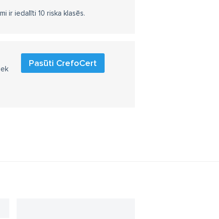
r iedalīti 10 riska klasēs.
Pasūti CrefoCert
iek