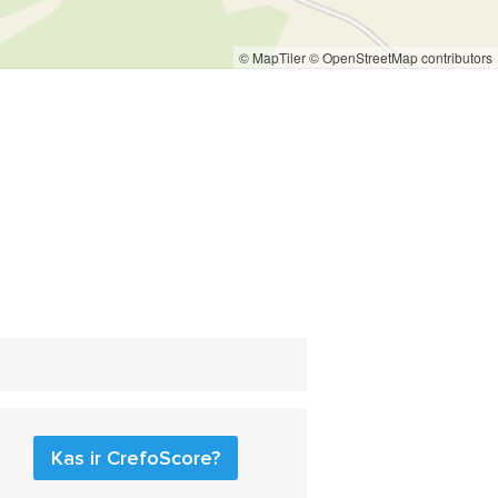
© MapTiler
© OpenStreetMap contributors
Kas ir CrefoScore?