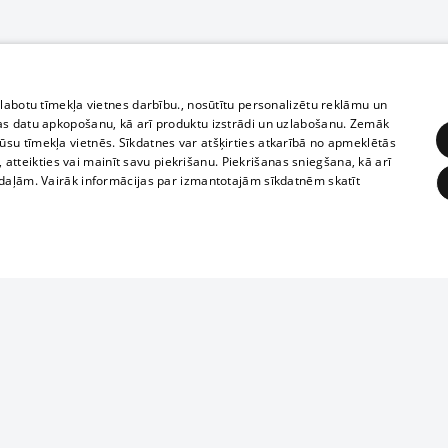
zlabotu tīmekļa vietnes darbību., nosūtītu personalizētu reklāmu un
as datu apkopošanu, kā arī produktu izstrādi un uzlabošanu. Zemāk
su tīmekļa vietnēs. Sīkdatnes var atšķirties atkarībā no apmeklētās
, atteikties vai mainīt savu piekrišanu. Piekrišanas sniegšana, kā arī
adaļām. Vairāk informācijas par izmantotajām sīkdatnēm skatīt
ĒRĶĒŠANA
FUNKCIONĀLĀS
NEKLASIFICĒTĀS
1188 datu bāze
obligātās
Statistikas
Mērķēšana
Funkcionālās
Neklasificētās
informācijas, v
izplatīšana jebk
eklēt un pārlūkot tīmekļa vietni un izmantot tās piedāvātās iespējas. Bez šīm sīkdatnēm 
aizliegta leju
mi
Kinoteātros
1188 web lapā 