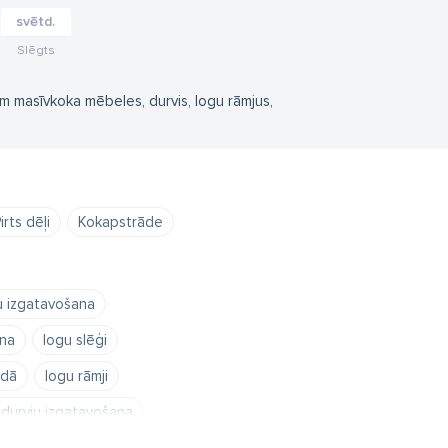
svētd.
Slēgts
 masīvkoka mēbeles, durvis, logu rāmjus,
irts dēļi
Kokapstrāde
 izgatavošana
na
logu slēģi
adā
logu rāmji
 durvju izgatavošana