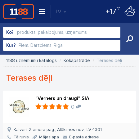
°C
+17
LV
Ko?
Kur?
1188 uzņēmumu katalogs
Kokapstrāde
Terases dēļi
Terases dēļi
"Verners un draugi" SIA
0
Kalveri, Ziemera pag., Alūksnes nov., LV-4301
Tālrunis
Mājaslapa
E-pasta adrese