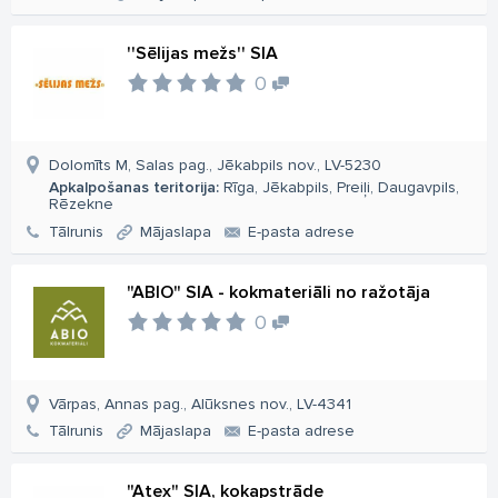
''Sēlijas mežs'' SIA
0
Dolomīts M, Salas pag., Jēkabpils nov., LV-5230
Apkalpošanas teritorija:
Rīga, Jēkabpils, Preiļi, Daugavpils,
Rēzekne
Tālrunis
Mājaslapa
E-pasta adrese
"ABIO" SIA - kokmateriāli no ražotāja
0
Vārpas, Annas pag., Alūksnes nov., LV-4341
Tālrunis
Mājaslapa
E-pasta adrese
"Atex" SIA, kokapstrāde