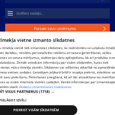
Piesaki savu uzņēmumu
 tīmekļa vietne izmanto sīkdatnes
Ja tavs uzņēmums nav mūsu datubāzē, aizpildi vienkāršu
formu.
 tīmekļa vietnē tiek izmantotas sīkdatnes, lai nodrošinātu un uzlabotu tīmek
nes darbību., nosūtītu personalizētu reklāmu un satura ģenerēšanai, veiktu
āmas un satura mērījumus, auditorijas datu apkopošanu, kā arī produktu izst
1188 datu bāzes, tās daļas vai datu bāzē iekļautās informācijas,
zlabošanu. Zemāk sniedzam informāciju par visām sīkdatnēm, kuras tiek
vai informācijas daļas pavairošana vai izplatīšana jebkādā formā
ntotas mūsu tīmekļa vietnēs. Sīkdatnes var atšķirties atkarībā no apmeklētā
stingri aizliegta. Tāpat arī ir aizliegta lejupielāde automātiskā
rneta vietnes sadaļas. Lietotājam jebkurā brīdī ir iespēja piekrist, atteikties va
režīmā. Jebkura 1188 web lapā publicētā materiāla
īt savu piekrišanu. Piekrišanas sniegšana, kā arī tās atsaukšana vai mainīša
pārpublicēšana ir kategoriski aizliegta bez 1188 web lapas
ecas uz visām interneta vietnes sadaļām. Vairāk informācijas par izmantotaj
redakcijas atļaujas.
atnēm skatīt
sīkdatņu izmantošanas noteikumos.
ĪT VISUS PARTNERUS
(1718) →
PIELĀGOT IZVĒLI
Portāla palīdzības dienests: e-pasts -
info@1188.lv
Izstrādāts
SIA Helio Media
2004-2026
PIEKRIST VISĀM SĪKDATNĒM