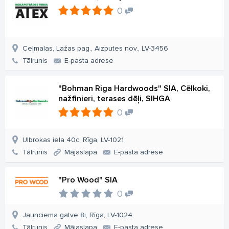
0
Ceļmalas, Lažas pag., Aizputes nov., LV-3456
Tālrunis
E-pasta adrese
"Bohman Riga Hardwoods" SIA, Cēlkoki,
nažfinieri, terases dēļi, SIHGA
0
Ulbrokas iela 40c, Rīga, LV-1021
Tālrunis
Mājaslapa
E-pasta adrese
"Pro Wood" SIA
0
Jaunciema gatve 8i, Rīga, LV-1024
Tālrunis
Mājaslapa
E-pasta adrese