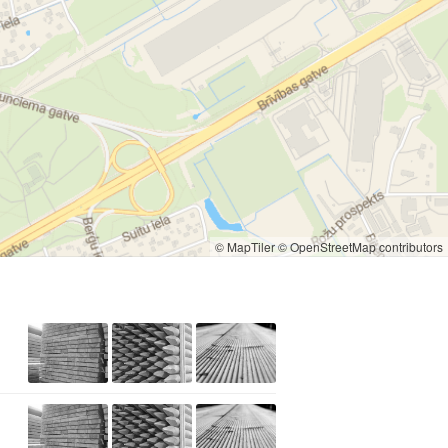
© MapTiler
© OpenStreetMap contributors