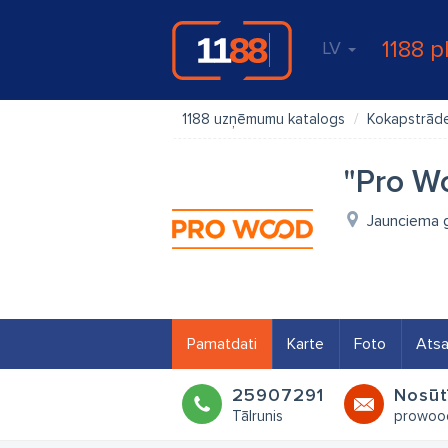
1188 p
LV
1188 uzņēmumu katalogs
Kokapstrād
"Pro W
Jaunciema g
Pamatdati
Karte
Foto
Ats
25907291
Nosūt
Tālrunis
prowood