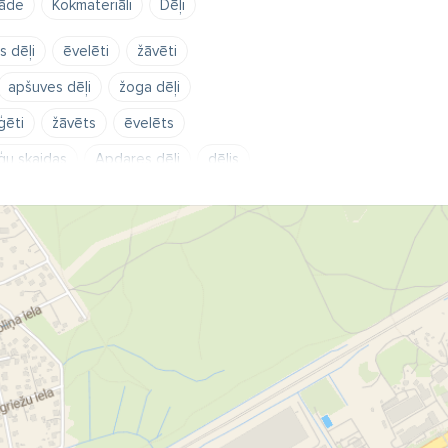
rāde
Kokmateriāli
Dēļi
s dēļi
ēvelēti
žāvēti
apšuves dēļi
žoga dēļi
ģēti
žāvēts
ēvelēts
ģu skaidas
Apdares dēļi
dēlis
ēvelēšana
impregnēšana
epirkšana
Malka
Apkures ogles