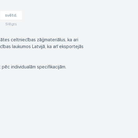
svētd.
Slēgts
es celtniecības zāģmateriālus, ka ari
cības laukumos Latvijā, ka arī eksportejās
 pēc individualām specifikacijām.