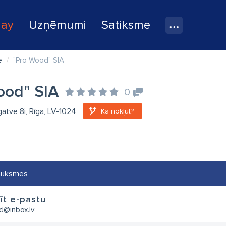
lay
Uzņēmumi
Satiksme
e
"Pro Wood" SIA
ood" SIA
0
atve 8i, Rīga, LV-1024
Kā nokļūt?
auksmes
īt e-pastu
@inbox.lv