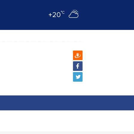
°C
+20