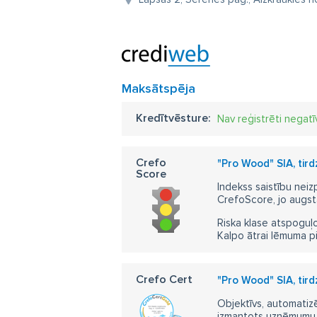
Maksātspēja
Kredītvēsture:
Nav reģistrēti negatī
Crefo
"Pro Wood" SIA, tir
Score
Indekss saistību neiz
CrefoScore, jo augst
Riska klase atspoguļo
Kalpo ātrai lēmuma p
Crefo Cert
"Pro Wood" SIA, tir
Objektīvs, automatizē
izmantots uzņēmumu m