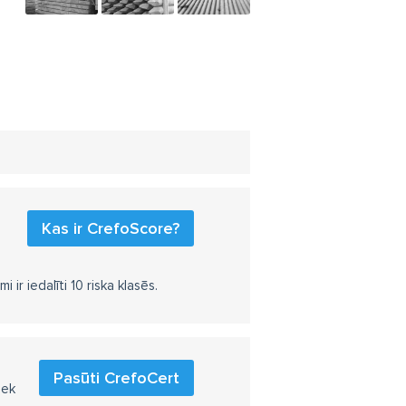
Kas ir CrefoScore?
r iedalīti 10 riska klasēs.
Pasūti CrefoCert
iek