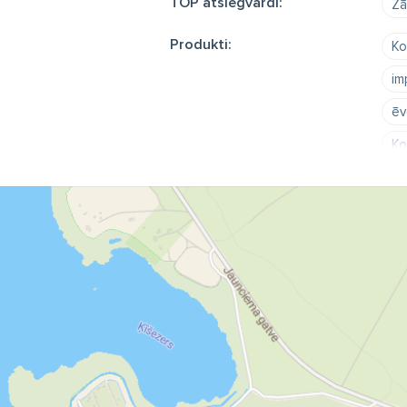
TOP atslēgvārdi:
Zā
Produkti:
Ko
im
ēv
Ko
ap
Ap
Ko