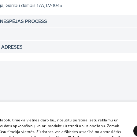
ga, Ganību dambis 17A, LV-1045
TNESPĒJAS PROCESS
N ADRESES
zlabotu tīmekļa vietnes darbību., nosūtītu personalizētu reklāmu un
as datu apkopošanu, kā arī produktu izstrādi un uzlabošanu. Zemāk
su tīmekļa vietnēs. Sīkdatnes var atšķirties atkarībā no apmeklētās