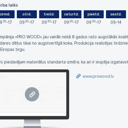
rba laiks
pirmd.
otrd.
trešd.
ceturtd.
piektd.
sestd.
30
30
30
30
30
9
17
09
17
09
17
09
17
09
17
09
14
mpānija «PRO WOOD» jau vairāk nekā 8 gadus ražo augstākās kvalitāt
dares dēļus tikai no augstvertīgā koka. Produkcija realizējas tirdznie
 Eiropas tirgu.
s piedavājam materiālus standarta izmēra, ka ari ir iespēja izgatavot
www.prowood.lv
www.prowood.lv