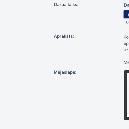
Darba laiks:
Da
0
Apraksts:
Ko
ap
uz
Mē
Mājaslapa: