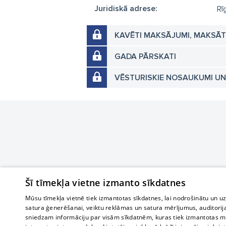
Juridiskā adrese:
Rī
KAVĒTI MAKSĀJUMI, MAKSĀ
GADA PĀRSKATI
VĒSTURISKIE NOSAUKUMI U
Šī tīmekļa vietne izmanto sīkdatnes
Mūsu tīmekļa vietnē tiek izmantotas sīkdatnes, lai nodrošinātu un u
satura ģenerēšanai, veiktu reklāmas un satura mērījumus, auditorij
sniedzam informāciju par visām sīkdatnēm, kuras tiek izmantotas mū