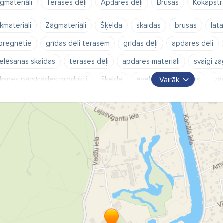
ģmateriāli
Terases dēļi
Apdares dēļi
Brusas
Kokapst
kmateriāli
Zāģmateriāli
Šķelda
skaidas
brusas
lata
pregnētie
grīdas dēļi terasēm
grīdas dēļi
apdares dēļi
elēšanas skaidas
terases dēļi
apdares materiāli
svaigi zā
ksnes pārstrādes produkti
šķelda
ēvelēšanas skaidas
zā
Vairāk
šuvuma dēļi
žoga dēļi
Koksnes žāvēšana
kalibrēšana
aļkoku iepirkšana
priede
egle
lapegle
Zāģmateriālu i
ka mājas
koka pirtis