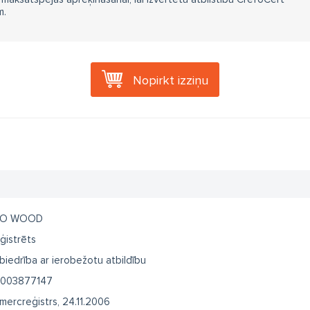
m.
Nopirkt izziņu
RO WOOD
ģistrēts
biedrība ar ierobežotu atbildību
003877147
mercreģistrs, 24.11.2006