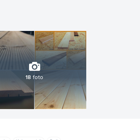
18
foto