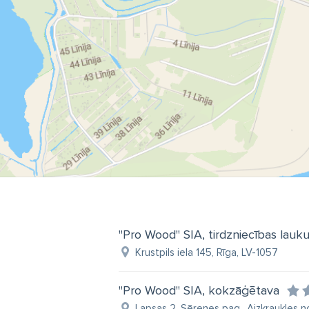
"Pro Wood" SIA, tirdzniecības lauk
Krustpils iela 145, Rīga, LV-1057
"Pro Wood" SIA, kokzāģētava
Lapsas 2, Sērenes pag., Aizkraukles n