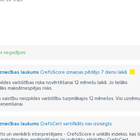
vi negadījumi
dzniecības laukums
CrefoScore izmaiņas pēdējo 7 dienu laikā
pildes varbūtības riska novērtēšanai 12 mēnešu laikā. Jo lielāks
āks maksātnespējas risks.
 saistību neizpildes varbūtību turpmākajos 12 mēnešos. Visi uzņēmumi i
ieņemšanai.
dzniecības laukums
CrefoCert sertifikāts nav izsniegts
ts un vienkārši interpretējams - CrefoScore ir unikāls indekss, kas t
aksātspējas aprēķināšanai, lai izvērtētu atbilstību CrefoCert