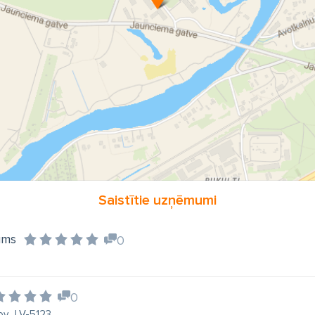
Saistītie uzņēmumi
ums
0
0
ov., LV-5123