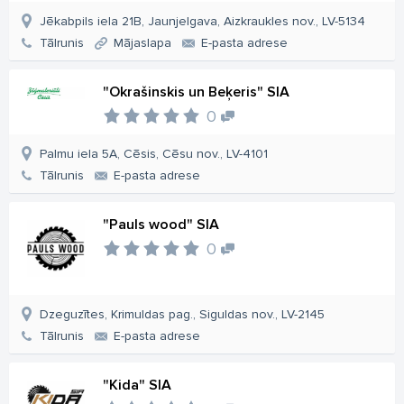
Jēkabpils iela 21B, Jaunjelgava, Aizkraukles nov., LV-5134
Tālrunis
Mājaslapa
E-pasta adrese
"Okrašinskis un Beķeris" SIA
0
Palmu iela 5A, Cēsis, Cēsu nov., LV-4101
Tālrunis
E-pasta adrese
"Pauls wood" SIA
0
Dzeguzītes, Krimuldas pag., Siguldas nov., LV-2145
Tālrunis
E-pasta adrese
"Kida" SIA