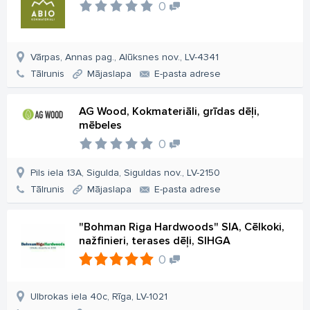
0
Vārpas, Annas pag., Alūksnes nov., LV-4341
Tālrunis
Mājaslapa
E-pasta adrese
AG Wood, Kokmateriāli, grīdas dēļi,
mēbeles
0
Pils iela 13A, Sigulda, Siguldas nov., LV-2150
Tālrunis
Mājaslapa
E-pasta adrese
"Bohman Riga Hardwoods" SIA, Cēlkoki,
nažfinieri, terases dēļi, SIHGA
0
Ulbrokas iela 40c, Rīga, LV-1021