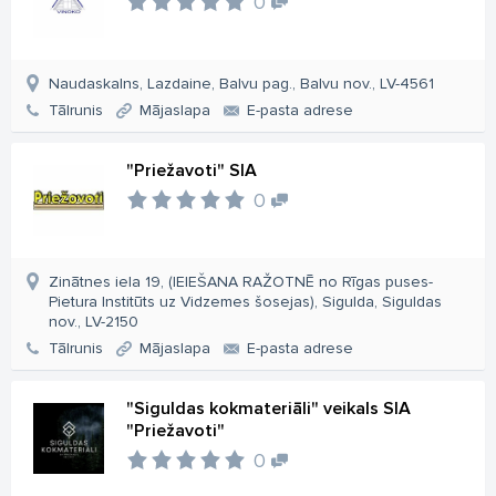
0
Naudaskalns, Lazdaine, Balvu pag., Balvu nov., LV-4561
Tālrunis
Mājaslapa
E-pasta adrese
"Priežavoti" SIA
0
Zinātnes iela 19, (IEIEŠANA RAŽOTNĒ no Rīgas puses-
Pietura Institūts uz Vidzemes šosejas), Sigulda, Siguldas
nov., LV-2150
Tālrunis
Mājaslapa
E-pasta adrese
"Siguldas kokmateriāli" veikals SIA
"Priežavoti"
0