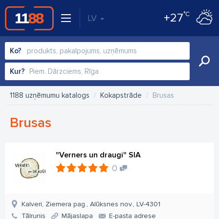
°C
+27
LV
Ko?
Kur?
1188 uzņēmumu katalogs
Kokapstrāde
Brusas
Brusas
"Verners un draugi" SIA
0
Kalveri, Ziemera pag., Alūksnes nov., LV-4301
Tālrunis
Mājaslapa
E-pasta adrese