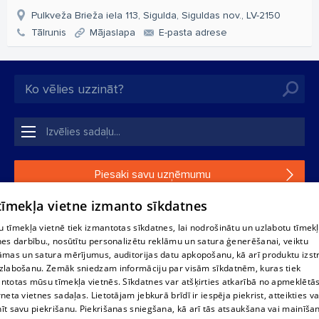
Pulkveža Brieža iela 113, Sigulda, Siguldas nov., LV-2150
Tālrunis
Mājaslapa
E-pasta adrese
Piesaki savu uzņēmumu
 tīmekļa vietne izmanto sīkdatnes
Ja tavs uzņēmums nav mūsu datubāzē, aizpildi vienkāršu
formu.
 tīmekļa vietnē tiek izmantotas sīkdatnes, lai nodrošinātu un uzlabotu tīmek
nes darbību., nosūtītu personalizētu reklāmu un satura ģenerēšanai, veiktu
āmas un satura mērījumus, auditorijas datu apkopošanu, kā arī produktu izst
1188 datu bāzes, tās daļas vai datu bāzē iekļautās informācijas,
zlabošanu. Zemāk sniedzam informāciju par visām sīkdatnēm, kuras tiek
vai informācijas daļas pavairošana vai izplatīšana jebkādā formā
ntotas mūsu tīmekļa vietnēs. Sīkdatnes var atšķirties atkarībā no apmeklētā
stingri aizliegta. Tāpat arī ir aizliegta lejupielāde automātiskā
rneta vietnes sadaļas. Lietotājam jebkurā brīdī ir iespēja piekrist, atteikties va
režīmā. Jebkura 1188 web lapā publicētā materiāla
īt savu piekrišanu. Piekrišanas sniegšana, kā arī tās atsaukšana vai mainīša
pārpublicēšana ir kategoriski aizliegta bez 1188 web lapas