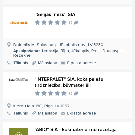
''Sēlijas mežs'' SIA
0
Dolomīts M, Salas pag., Jēkabpils nov., LV-5230
Apkalpošanas teritorija:
Rīga, Jēkabpils, Preiļi, Daugavpils,
Rēzekne
Tālrunis
Mājaslapa
E-pasta adrese
"INTERPALET" SIA, koka palešu
tirdzniecība, būvmateriāli
0
Kleistu iela 18C, Rīga, LV-1067
Tālrunis
Mājaslapa
E-pasta adrese
"ABIO" SIA - kokmateriāli no ražotāja