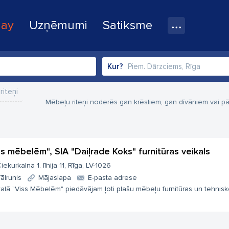
lay
Uzņēmumi
Satiksme
Kur?
riteņi
Mēbeļu riteņi noderēs gan krēsliem, gan dīvāniem vai p
ss mēbelēm", SIA "Daiļrade Koks" furnitūras veikals
iekurkalna 1. līnija 11, Rīga, LV-1026
ālrunis
Mājaslapa
E-pasta adrese
alā "Viss Mēbelēm" piedāvājam ļoti plašu mēbeļu furnitūras un tehnisko 