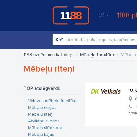
1188 p
LV
Ko?
1188 uzņēmumu katalogs
Mēbeļu furnitūra
Mēbeļu 
Mēbeļu riteņi
TOP atslēgvārdi:
"Vi
Č
Virtuves mēbeļu furnitūra
T
Mēbeļu eņģes
Veik
Mēbeļu riteņi
Atvilktņu sliedes
Mēbeļu slēdzenes
Mēbeļu kājas