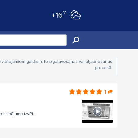
°C
+16
ārvietojamiem galdiem, to izgatavošanas vai atjaunošanas
procesā.
1
risinājumu izvēl...