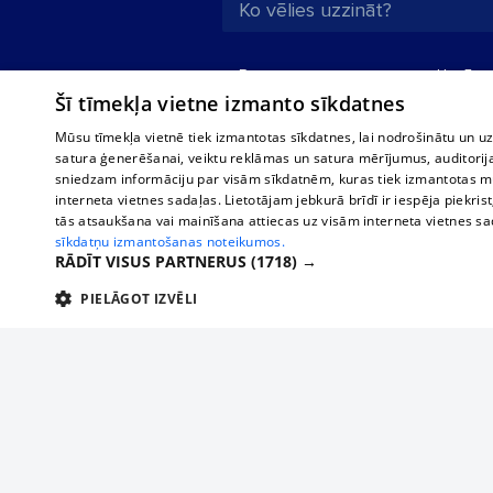
Par mums
Uzņēmu
Šī tīmekļa vietne izmanto sīkdatnes
Reklāma
Autobusi
starptau
Biznesa klientiem
Mūsu tīmekļa vietnē tiek izmantotas sīkdatnes, lai nodrošinātu un u
Autobus
satura ģenerēšanai, veiktu reklāmas un satura mērījumus, auditorij
Tarifi
sniedzam informāciju par visām sīkdatnēm, kuras tiek izmantotas mū
Vilcienu
Privātuma politika
interneta vietnes sadaļas. Lietotājam jebkurā brīdī ir iespēja piekrist
tās atsaukšana vai mainīšana attiecas uz visām interneta vietnes s
Sīkdatņu iestatījumi
sīkdatņu izmantošanas noteikumos.
Politiskā reklāma
RĀDĪT VISUS PARTNERUS
(1718) →
Sīkdatņu lietošanas
PIELĀGOT IZVĒLI
noteikumi
TEHNISKĀS/OBLIGĀTĀS
STATISTIKAS
M
Komentāru
pievienošana
Tehniskās/
Piesaki savu uzņēmumu
Tehniskās/obligātās sīkdatnes nepieciešamas, lai lietotājs varētu brīvi apm
lietotājam nepieciešamo informāciju.