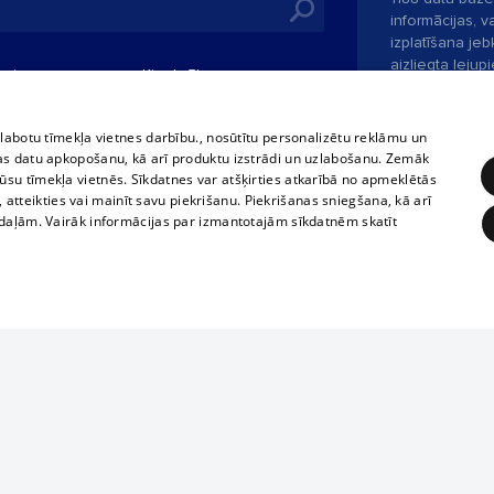
informācijas, v
izplatīšana jebk
aizliegta leju
mi
Kinoteātros
1188 web lapā 
, vilcieni,
TV programma
kategoriski ai
tiskie reisi
atļaujas.
Līguma noteikumi
zlabotu tīmekļa vietnes darbību., nosūtītu personalizētu reklāmu un
u biļetes
as datu apkopošanu, kā arī produktu izstrādi un uzlabošanu. Zemāk
360 Ziņas kontakti
su tīmekļa vietnēs. Sīkdatnes var atšķirties atkarībā no apmeklētās
 biļetes
, atteikties vai mainīt savu piekrišanu. Piekrišanas sniegšana, kā arī
Portāla palīdzī
adaļām. Vairāk informācijas par izmantotajām sīkdatnēm skatīt
Izstrādāts
SIA 
ĒRĶĒŠANA
FUNKCIONĀLĀS
NEKLASIFICĒTĀS
obligātās
Statistikas
Mērķēšana
Funkcionālās
Neklasificētās
Ja tavs uzņēmums nav mūsu datubāzē,
aizpildi vienkāršu formu.
eklēt un pārlūkot tīmekļa vietni un izmantot tās piedāvātās iespējas. Bez šīm sīkdatnēm 