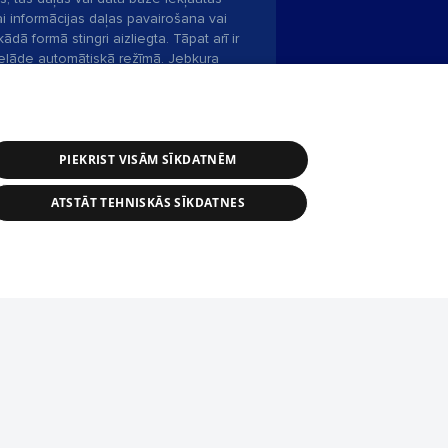
ai informācijas daļas pavairošana vai
ādā formā stingri aizliegta. Tāpat arī ir
pielāde automātiskā režīmā. Jebkura
publicētā materiāla pārpublicēšana ir
zliegta bez 1188 web lapas redakcijas
PIEKRIST VISĀM SĪKDATNĒM
bas dienests: e-pasts -
info@1188.lv
ATSTĀT TEHNISKĀS SĪKDATNES
Helio Media
2004-2026
tīmekļa vietne nevarēs pilnvērtīgi darboties un sniegt