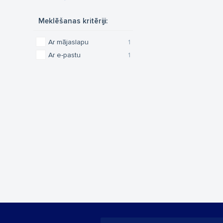
Meklēšanas kritēriji:
Ar mājaslapu
1
Ar e-pastu
1