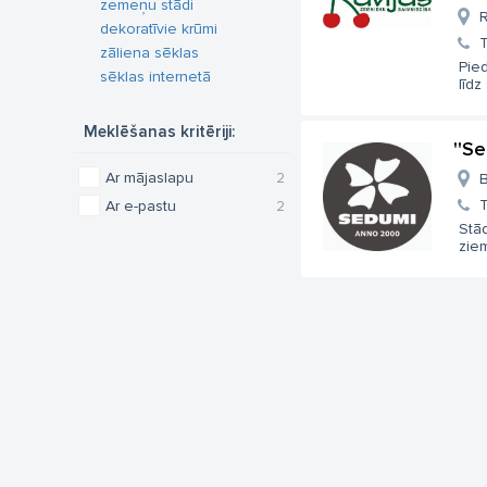
zemeņu stādi
R
dekoratīvie krūmi
T
zāliena sēklas
Pie
sēklas internetā
līdz
Meklēšanas kritēriji:
''S
Ar mājaslapu
2
B
T
Ar e-pastu
2
Stād
ziem