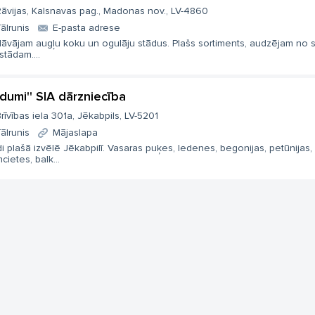
āvijas, Kalsnavas pag., Madonas nov., LV-4860
ālrunis
E-pasta adrese
dāvājam augļu koku un ogulāju stādus. Plašs sortiments, audzējam no 
 stādam....
edumi'' SIA dārzniecība
rīvības iela 301a, Jēkabpils, LV-5201
ālrunis
Mājaslapa
i plašā izvēlē Jēkabpilī. Vasaras puķes, ledenes, begonijas, petūnijas,
cietes, balk...