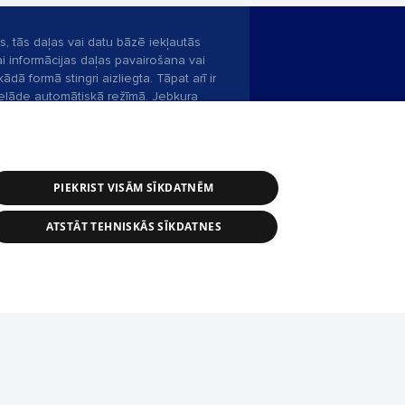
s, tās daļas vai datu bāzē iekļautās
ai informācijas daļas pavairošana vai
ādā formā stingri aizliegta. Tāpat arī ir
pielāde automātiskā režīmā. Jebkura
publicētā materiāla pārpublicēšana ir
zliegta bez 1188 web lapas redakcijas
PIEKRIST VISĀM SĪKDATNĒM
bas dienests: e-pasts -
info@1188.lv
ATSTĀT TEHNISKĀS SĪKDATNES
Helio Media
2004-2026