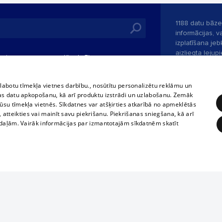
1188 datu bāze
informācijas, v
izplatīšana jebk
aizliegta leju
mi
Kinoteātros
1188 web lapā 
, vilcieni,
TV programma
kategoriski ai
tiskie reisi
atļaujas.
Līguma noteikumi
zlabotu tīmekļa vietnes darbību., nosūtītu personalizētu reklāmu un
u biļetes
as datu apkopošanu, kā arī produktu izstrādi un uzlabošanu. Zemāk
360 Ziņas kontakti
su tīmekļa vietnēs. Sīkdatnes var atšķirties atkarībā no apmeklētās
 biļetes
, atteikties vai mainīt savu piekrišanu. Piekrišanas sniegšana, kā arī
Portāla palīdzī
adaļām. Vairāk informācijas par izmantotajām sīkdatnēm skatīt
Izstrādāts
SIA 
ĒRĶĒŠANA
FUNKCIONĀLĀS
NEKLASIFICĒTĀS
obligātās
Statistikas
Mērķēšana
Funkcionālās
Neklasificētās