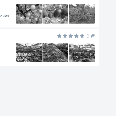
sēklas
0