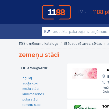
1188 p
LV
Ko?
1188 uzņēmumu katalogs
Stādaudzētavas, sēklas
zemeņu stādi
TOP atslēgvārdi:
''L
B
ogulāji
T
augļu koki
Rožu
meža stādi
Deko
krūmmellenes
puķu stādi
tomātu stādi
"Rā