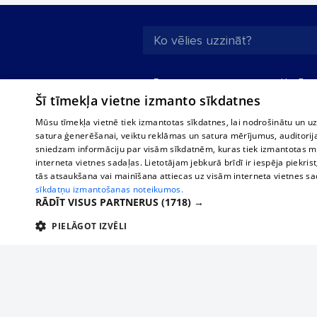
Par mums
Uzņēmu
Šī tīmekļa vietne izmanto sīkdatnes
Reklāma
Autobusi
starptau
Biznesa klientiem
Mūsu tīmekļa vietnē tiek izmantotas sīkdatnes, lai nodrošinātu un u
Autobus
satura ģenerēšanai, veiktu reklāmas un satura mērījumus, auditorij
Tarifi
sniedzam informāciju par visām sīkdatnēm, kuras tiek izmantotas mū
Vilcienu
Privātuma politika
interneta vietnes sadaļas. Lietotājam jebkurā brīdī ir iespēja piekrist
tās atsaukšana vai mainīšana attiecas uz visām interneta vietnes s
Sīkdatņu iestatījumi
sīkdatņu izmantošanas noteikumos.
Politiskā reklāma
RĀDĪT VISUS PARTNERUS
(1718) →
Sīkdatņu lietošanas
PIELĀGOT IZVĒLI
noteikumi
TEHNISKĀS/OBLIGĀTĀS
STATISTIKAS
M
Komentāru
pievienošana
Tehniskās/