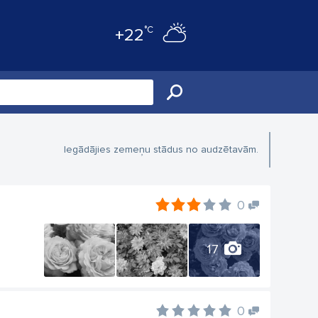
°C
+22
Iegādājies zemeņu stādus no audzētavām.
0
17
0