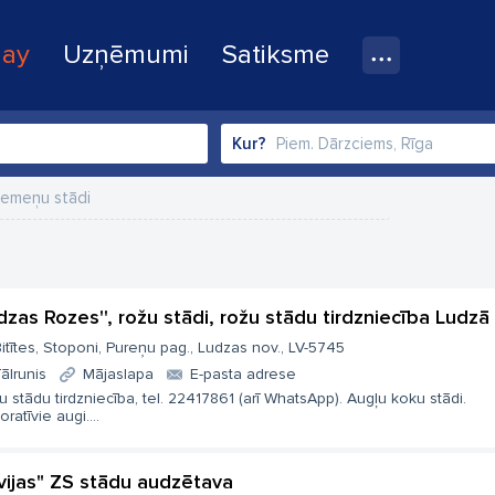
lay
Uzņēmumi
Satiksme
Kur?
zemeņu stādi
udzas Rozes'', rožu stādi, rožu stādu tirdzniecība Ludzā
itītes, Stoponi, Pureņu pag., Ludzas nov., LV-5745
ālrunis
Mājaslapa
E-pasta adrese
 stādu tirdzniecība, tel. 22417861 (arī WhatsApp). Augļu koku stādi.
ratīvie augi....
vijas" ZS stādu audzētava