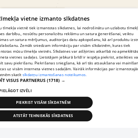
rožu stādaudzētavas
rožu stādaudzētava
© MapTiler
© OpenStreetMap contributors
rožu stādīšana
rožu stādīšana rudenī
 tīmekļa vietne izmanto sīkdatnes
rožu stādīšana pavasarī
izturīgas rozes
 tīmekļa vietnē tiek izmantotas sīkdatnes, lai nodrošinātu un uzlabotu tīmek
nes darbību., nosūtītu personalizētu reklāmu un satura ģenerēšanai, veiktu
mārtiņrožu stādi
peoniju stādi
asteru stādi
āmas un satura mērījumus, auditorijas datu apkopošanu, kā arī produktu izst
zlabošanu. Zemāk sniedzam informāciju par visām sīkdatnēm, kuras tiek
dālijas
tomātu stādi
stādu cenas
Ludza
ntotas mūsu tīmekļa vietnēs. Sīkdatnes var atšķirties atkarībā no apmeklētā
Latgale
Rēzekne
rneta vietnes sadaļas. Lietotājam jebkurā brīdī ir iespēja piekrist, atteikties va
īt savu piekrišanu. Piekrišanas sniegšana, kā arī tās atsaukšana vai mainīša
ecas uz visām interneta vietnes sadaļām. Vairāk informācijas par izmantotaj
atnēm skatīt
sīkdatņu izmantošanas noteikumos.
ĪT VISUS PARTNERUS
(1718) →
PIELĀGOT IZVĒLI
PIEKRIST VISĀM SĪKDATNĒM
ATSTĀT TEHNISKĀS SĪKDATNES
TEHNISKĀS/OBLIGĀTĀS
STATISTIKAS
MĒRĶĒŠANA