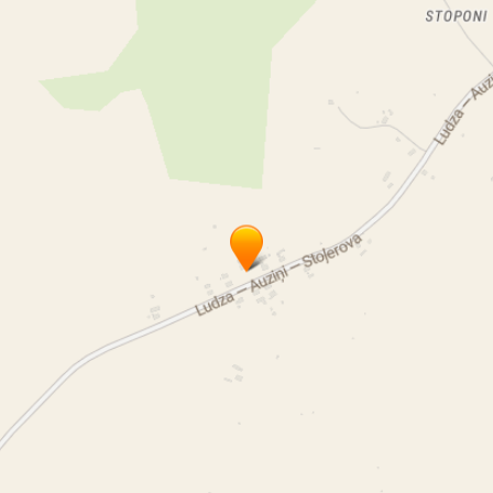
hortenziju stādi
skarainās hortenzijas
kokveida hortenzijas
augļu koki
krūmmelleņu stādi
ābeļu stādi
persiku stādi
aktinīdijas
ķirši
čerešņa
ķiršu stādi
čerešņas stādi
aktinīdiju stādi
zemenes
labas rozes
labi rožu stādi
rozes Latgalē
rozes Ludzā
Kristīnes rozes
Kristīne Ģēģere
lēti rožu stādi
rožu stādi internetā
rožu stādu piegāde
dāvanu kartes
Latvijā audzētas rozes
Latvijā audzēti rožu stādi
Latvijas rozes
audzēts Latvijā
labi rožu stādi
rozes
rožu stādu pasūtīšana
rožu stādu katalogs