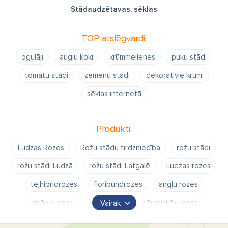
Stādaudzētavas, sēklas
TOP atslēgvārdi:
ogulāji
augļu koki
krūmmellenes
puķu stādi
tomātu stādi
zemeņu stādi
dekoratīvie krūmi
sēklas internetā
Produkti:
Ludzas Rozes
Rožu stādu tirdzniecība
rožu stādi
rožu stādi Ludzā
rožu stādi Latgalē
Ludzas rozes
tējhibrīdrozes
floribundrozes
angļu rozes
japāņu rozes
vīteņrozes
klājeniskās rozes
Vairāk
augststumbra rozes
dālijas
hortenzijas