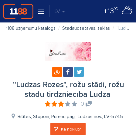
°C
+13
LV
1188 uzņēmumu katalogs
Stādaudzētavas, sēklas
''Ludzas Rozes'', rožu stādi, rožu stādu tirdzniecība Ludzā
''Ludzas Rozes'', rožu stādi, rožu
stādu tirdzniecība Ludzā
0
Bitītes, Stoponi, Pureņu pag., Ludzas nov., LV-5745
Kā nokļūt?