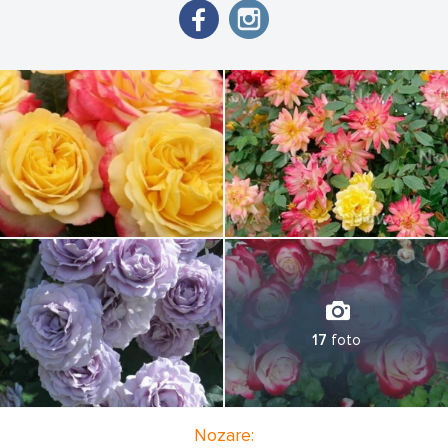
17
foto
Nozare: