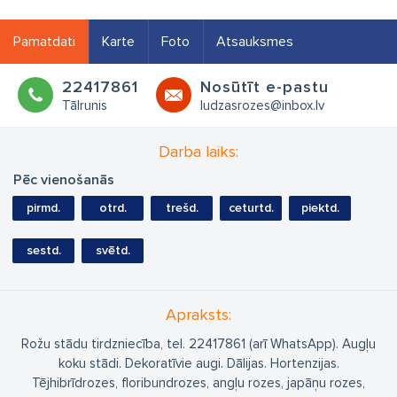
Pamatdati
Karte
Foto
Atsauksmes
22417861
Nosūtīt e-pastu
Tālrunis
ludzasrozes@inbox.lv
Darba laiks:
Pēc vienošanās
pirmd.
otrd.
trešd.
ceturtd.
piektd.
sestd.
svētd.
Apraksts:
Rožu stādu tirdzniecība, tel. 22417861 (arī WhatsApp). Augļu
koku stādi. Dekoratīvie augi. Dālijas. Hortenzijas.
Tējhibrīdrozes, floribundrozes, angļu rozes, japāņu rozes,