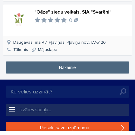
"Oāze" ziedu veikals, SIA "Svarēni"
0
Daugavas iela 47, Pļaviņas, Pļaviņu nov., LV-5120
Tālrunis
Mājaslapa
Nākamie
Piesaki savu uzņēmumu