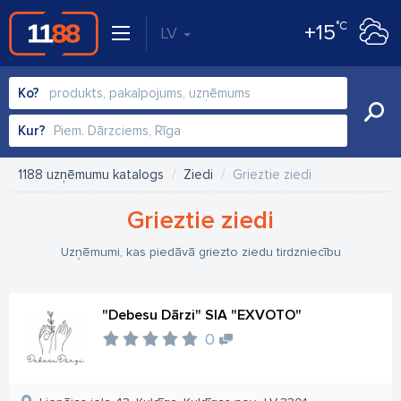
°C
+15
LV
Ko?
Kur?
1188 uzņēmumu katalogs
Ziedi
Grieztie ziedi
Grieztie ziedi
Uzņēmumi, kas piedāvā griezto ziedu tirdzniecību
"Debesu Dārzi" SIA "EXVOTO"
0