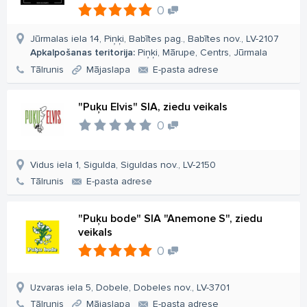
0
Jūrmalas iela 14, Piņķi, Babītes pag., Babītes nov., LV-2107
Apkalpošanas teritorija:
Piņķi, Mārupe, Centrs, Jūrmala
Tālrunis
Mājaslapa
E-pasta adrese
"Puķu Elvis" SIA, ziedu veikals
0
Vidus iela 1, Sigulda, Siguldas nov., LV-2150
Tālrunis
E-pasta adrese
"Puķu bode" SIA "Anemone S", ziedu
veikals
0
Uzvaras iela 5, Dobele, Dobeles nov., LV-3701
Tālrunis
Mājaslapa
E-pasta adrese