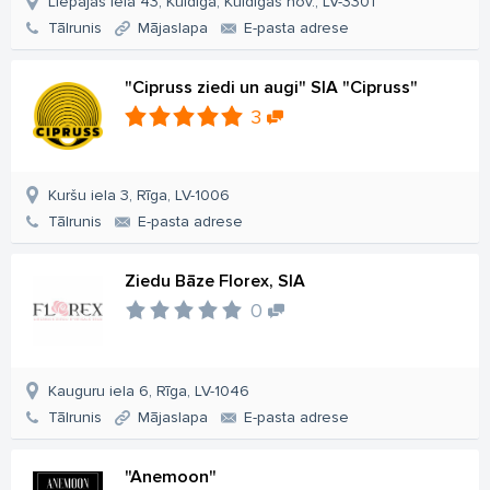
Liepājas iela 43, Kuldīga, Kuldīgas nov., LV-3301
Tālrunis
Mājaslapa
E-pasta adrese
"Cipruss ziedi un augi" SIA "Cipruss"
3
Kuršu iela 3, Rīga, LV-1006
Tālrunis
E-pasta adrese
Ziedu Bāze Florex, SIA
0
Kauguru iela 6, Rīga, LV-1046
Tālrunis
Mājaslapa
E-pasta adrese
"Anemoon"