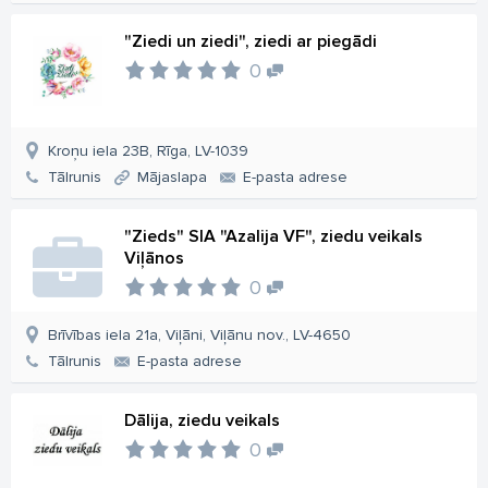
"Ziedi un ziedi", ziedi ar piegādi
0
Kroņu iela 23B, Rīga, LV-1039
Tālrunis
Mājaslapa
E-pasta adrese
"Zieds" SIA "Azalija VF", ziedu veikals
Viļānos
0
Brīvības iela 21a, Viļāni, Viļānu nov., LV-4650
Tālrunis
E-pasta adrese
Dālija, ziedu veikals
0