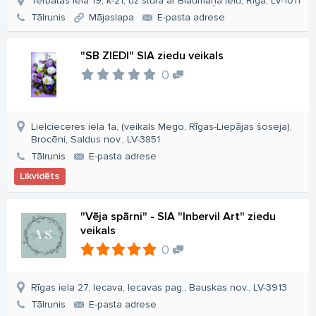
Tērbatas iela 19, k-21, uz stūra ar Blaumaņa ielu, Rīga, LV-1011
Tālrunis
Mājaslapa
E-pasta adrese
"SB ZIEDI" SIA ziedu veikals
0
Lielcieceres iela 1a, (veikals Mego, Rīgas-Liepājas šoseja),
Brocēni, Saldus nov., LV-3851
Tālrunis
E-pasta adrese
Likvidēts
"Vēja spārni" - SIA "Inbervil Art" ziedu
veikals
0
Rīgas iela 27, Iecava, Iecavas pag., Bauskas nov., LV-3913
Tālrunis
E-pasta adrese