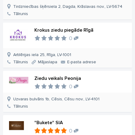
Tirdzniecības šķērsiela 2, Dagda, Krāslavas nov., LV-5674
Tālrunis
Krokus ziedu piegāde Rīgā
0
Artilērijas iela 25, Rīga, LV-1001
Tālrunis
Mājaslapa
E-pasta adrese
Ziedu veikals Peonija
0
Uzvaras bulvāris 1b, Cēsis, Cēsu nov., LV-4101
Tālrunis
"Bukete" SIA
0