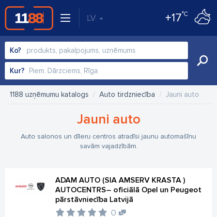
°C
+17
LV
Ko?
Kur?
1188 uzņēmumu katalogs
Auto tirdzniecība
Jauni auto
Jauni auto
Auto salonos un dīleru centros atradīsi jaunu automašīnu
savām vajadzībām.
ADAM AUTO (SIA AMSERV KRASTA )
AUTOCENTRS– oficiālā Opel un Peugeot
pārstāvniecība Latvijā
0