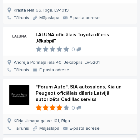
Krasta iela 66, Rīga, LV-1019
Tālrunis
Mājaslapa
E-pasta adrese
LALUNA oficiālais Toyota dīleris –
Jēkabpilī
0
Andreja Pormaļa iela 40, Jēkabpils, LV-5201
Tālrunis
E-pasta adrese
"Forum Auto", SIA autosalons, Kia un
Peugeot oficiālais dīleris Latvijā,
autorizēts Cadillac serviss
0
Kārļa Ulmaņa gatve 101, Rīga
Tālrunis
Mājaslapa
E-pasta adrese