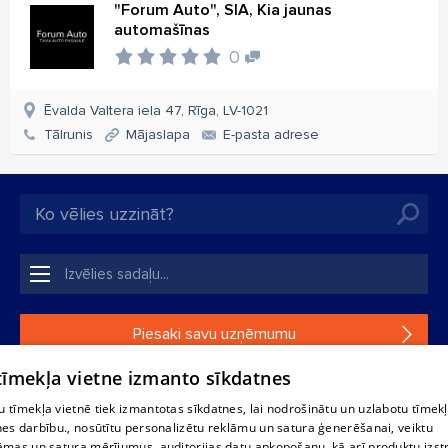
"Forum Auto", SIA, Kia jaunas
automašīnas
0
Ēvalda Valtera iela 47, Rīga, LV-1021
Tālrunis
Mājaslapa
E-pasta adrese
Piesaki savu uzņēmumu
 tīmekļa vietne izmanto sīkdatnes
Ja tavs uzņēmums nav mūsu datubāzē, aizpildi vienkāršu
formu.
 tīmekļa vietnē tiek izmantotas sīkdatnes, lai nodrošinātu un uzlabotu tīmek
nes darbību., nosūtītu personalizētu reklāmu un satura ģenerēšanai, veiktu
āmas un satura mērījumus, auditorijas datu apkopošanu, kā arī produktu izst